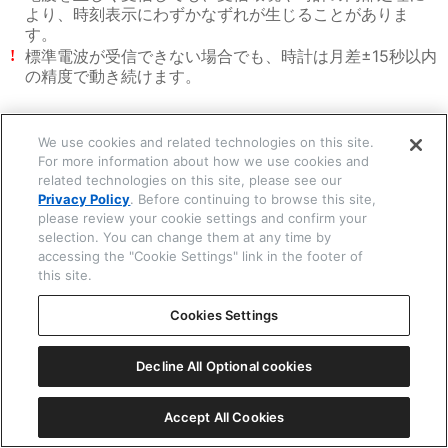
より、時刻表示にわずかなずれが生じることがありま
す。
標準電波が受信できない場合でも、時計は月差±15秒以内
!
の精度で動き続けます。
☒ 閉じる
We use cookies and related technologies on this site.
関連する項目
For more information about how we use cookies and
related technologies on this site, please see our
電波を手動で受信する(強制受信)
Privacy Policy
. Before continuing to browse this site,
please review your cookie settings and confirm your
selection. You can change them at any time by
次は
accessing the "Cookie Settings" link in the footer of
this site.
電波を受信するときは
Cookies Settings
Copyright © 2026 CITIZEN WATCH Co. Ltd. All rights reserved.
Decline All Optional cookies
Accept All Cookies
一覧表示
ⓘ