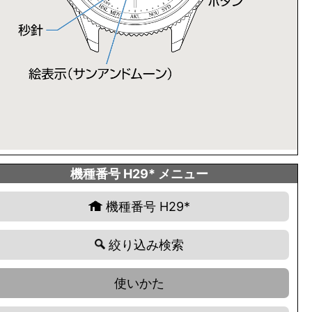
機種番号 H29* メニュー
機種番号 H29*
絞り込み検索
使いかた