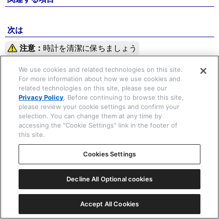
次は
☒ 閉じる
注意：
時計を清潔に保ちましょう
We use cookies and related technologies on this site.
絵表示の説明
For more information about how we use cookies and
related technologies on this site, please see our
Privacy Policy
. Before continuing to browse this site,
Copyright © 2026 CITIZEN WATCH Co. Ltd. All rights reserved.
please review your cookie settings and confirm your
selection. You can change them at any time by
accessing the "Cookie Settings" link in the footer of
this site.
Cookies Settings
Decline All Optional cookies
Accept All Cookies
一覧表示
ⓘ