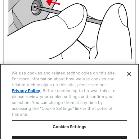
We use cookies and related technologies on this site.
For more information about how we use cookies and
related technologies on this site, please see our
関連する項目
Privacy Policy
. Before continuing to browse this site,
please review your cookie settings and confirm your
警告：
時計の防水性能を確認する
selection. You can change them at any time by
注意：
時計を清潔に保ちましょう
accessing the "Cookie Settings" link in the footer of
this site.
Cookies Settings
次は