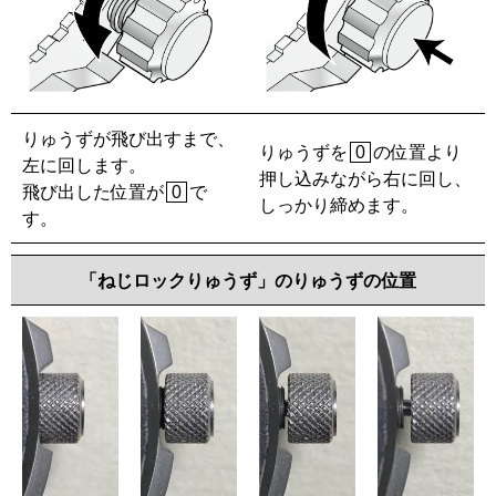
☒ 閉じる
りゅうずが飛び出すまで、
りゅうずを
の位置より
0
左に回します。
押し込みながら右に回し、
飛び出した位置が
で
0
しっかり締めます。
す。
「ねじロックりゅうず」のりゅうずの位置