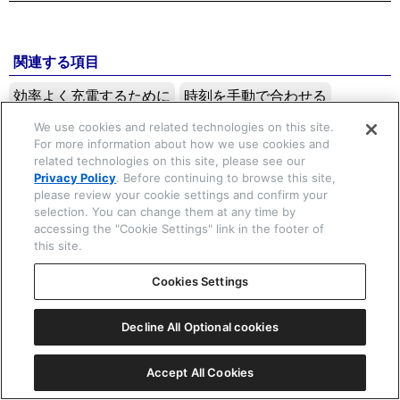
関連する項目
☒ 閉じる
効率よく充電するために
時刻を手動で合わせる
基準位置を確認・修正する
We use cookies and related technologies on this site.
For more information about how we use cookies and
related technologies on this site, please see our
Copyright © 2026 CITIZEN WATCH Co. Ltd. All rights reserved.
Privacy Policy
. Before continuing to browse this site,
please review your cookie settings and confirm your
selection. You can change them at any time by
accessing the "Cookie Settings" link in the footer of
this site.
Cookies Settings
Decline All Optional cookies
Accept All Cookies
一覧表示
ⓘ