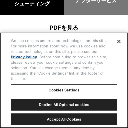
アフターサービス
シューティング
☒ 閉じる
PDFを見る
We use cookies and related technologies on this site.
取扱説明書
For more information about how we use cookies and
related technologies on this site, please see our
簡易操作ガイド
Privacy Policy
. Before continuing to browse this site,
please review your cookie settings and confirm your
selection. You can change them at any time by
accessing the "Cookie Settings" link in the footer of
ⓘ お知らせ
this site.
現在、機種番号H110/H111には、お知らせはありませ
ん。
Cookies Settings
Decline All Optional cookies
Copyright © 2026 CITIZEN WATCH Co. Ltd. All rights reserved.
Accept All Cookies
サポートトップ
時計の知識