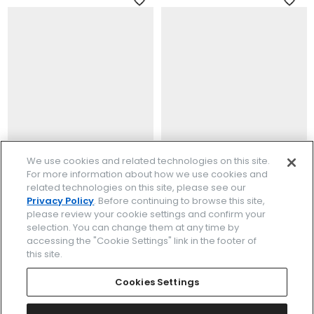
We use cookies and related technologies on this site.
限定モデル
限定モデル
For more information about how we use cookies and
EW5636-55E
AT2576-68E
related technologies on this site, please see our
￥58,300
￥66,000
Privacy Policy
. Before continuing to browse this site,
(税抜価格￥53,000)
(税抜価格￥60,000)
please review your cookie settings and confirm your
selection. You can change them at any time by
accessing the "Cookie Settings" link in the footer of
this site.
Cookies Settings