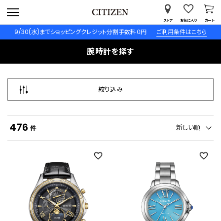
ストア
お気に入り
カート
9/30(水)までショッピングクレジット分割手数料０円
ご利用条件はこちら
腕時計を探す
絞り込み
476
新しい順
件