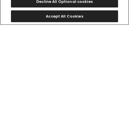
Decline All Optional cookies
Accept All Cookies
限定モデル
ES9500-51A
￥113,300
AT8385-55E
(税抜価格￥103,000)
￥192,500
(税抜価格￥175,000)