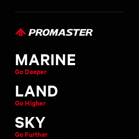
MARINE
Go Deeper
MARINE
LAND
Go Higher
LAND
SKY
Go Further