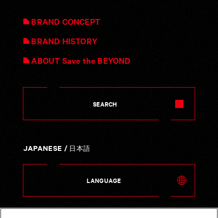
SKY
BRAND CONCEPT
BRAND CONCEPT
BRAND HISTORY
BRAND HISTORY
ABOUT Save the BEYOND
ABOUT Save the BEYOND
SEARCH
SEARCH
JAPANESE /
日本語
LANGUAGE
LANGUAGE