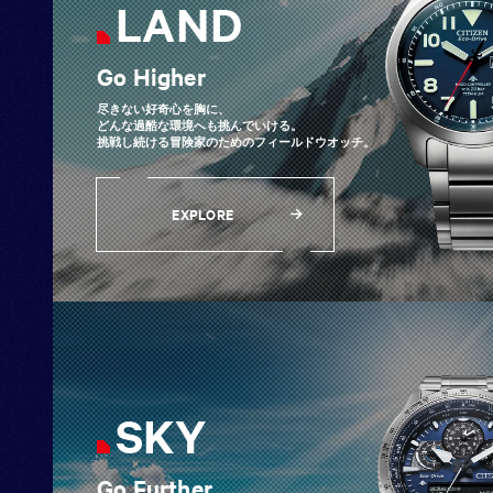
LAND
Go Higher
尽きない好奇心を胸に、
どんな過酷な環境へも挑んでいける。
挑戦し続ける冒険家のためのフィールドウオッチ。
EXPLORE
EXPLORE
SKY
Go Further