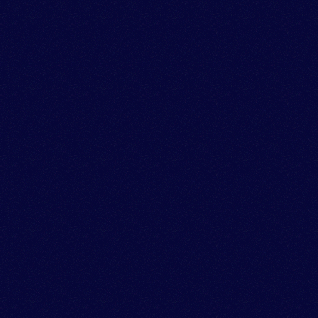
SKY
INTRODUCTION
FEATURE PRODUCT
BLUE ANGELS MODEL
“BLUE ANGELS” COLLABORATION MODEL/
AVIATION SCALE/ WORLD TIME, TIMEKEEPING SIGNAL
JY8078-52L | AT8020-03L | AT8020-54L