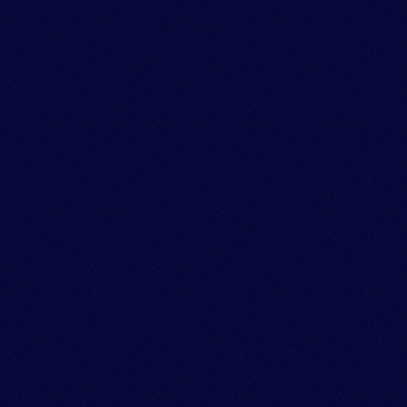
ブルーとイエローの
機影を映した
多彩な
高機能パイロットウオッチ
本格パイロットウオッチとして高い人気を誇るシチ
ズン『プロマスター』SKYシリーズから、
アメリ
カ海軍所属のアクロバット飛行隊通称“ブルーエン
ジェルス”モデルが登場。
象徴的なカラーリングと
裏ぶたにはブルーエンジェルスのロゴマークが入っ
た、
航空ファンの心を魅了するモデルです。