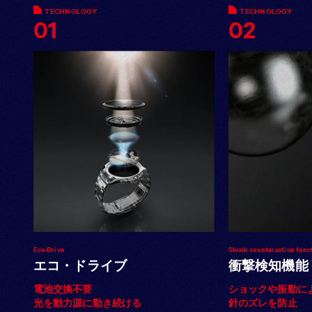
TECHNOLOGY
TECHNOLOGY
01
02
Eco-Drive
Shock counteraction func
エコ・ドライブ
衝撃検知機能
電池交換不要
ショックや振動に
光を動力源に動き続ける
針のズレを防止