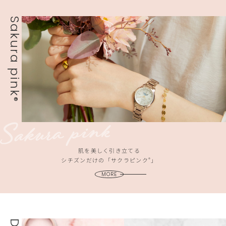
Sakura pink
®
肌を美しく引き立てる
®
シチズンだけの「サクラピンク
」
MORE