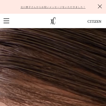
COLLECTION
北川景子さんからお祝いメッセージをいただきました！
hikari collection
mizu collection
daichi collection
basic collection
PICK UP
New Models
Sakura pink®
ABOUT xC
xCについて
頼れる
6
つの機能
サステナビリティ
HISTORY of xC
DURATECT
xC
のお手入れ
SHOP
取扱店舗検索
オンラインストア