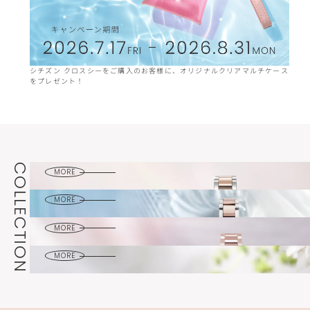
​シチズン クロスシーを​ご購入の​お客様に、​オリジナルクリアマルチケース
30周
を​プレゼント！​
かく
hikari
collection
mizu
女性の輝きを表した
collection
繊細で上品なコレクション
daichi
COLLECTION
みずみずしく
MORE
collection
透明感あふれるコレクション
basic
大地のようにおおらかで
MORE
collection
凛としたコレクション
コーディネートを選ばない
MORE
シンプルなコレクション
MORE