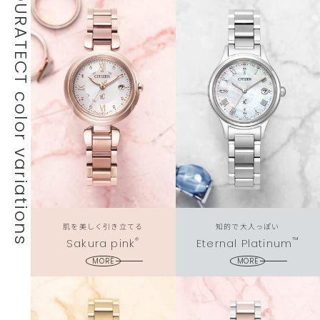
DURATECT color variations
肌を美しく引き立てる
知的で大人っぽい
®
™
Sakura pink
Eternal Platinum
MORE
MORE