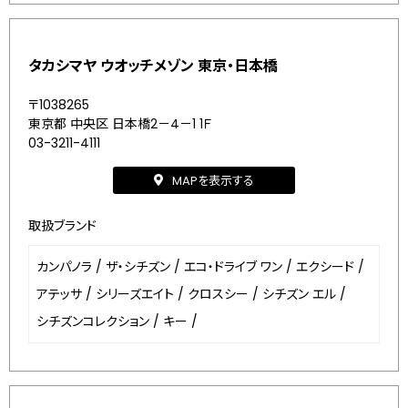
タカシマヤ ウオッチメゾン 東京・日本橋
〒1038265
東京都 中央区 日本橋2－4－1 1Ｆ
03-3211-4111
MAPを表示する
取扱ブランド
カンパノラ
/
ザ・シチズン
/
エコ・ドライブ ワン
/
エクシード
/
アテッサ
/
シリーズエイト
/
クロスシー
/
シチズン エル
/
シチズンコレクション
/
キー
/