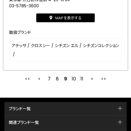
03-5785-3600
MAPを表示する
取扱ブランド
アテッサ
/
クロスシー
/
シチズン エル
/
シチズンコレクション
/
7
8
最初
9
前
10
11
次
ブランド一覧
関連ブランド一覧