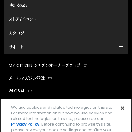
時計を探す
ストア/イベント
カタログ
サポート
MY CITIZEN シチズンオーナーズクラブ
メールマガジン登録
GLOBAL
facebook
instagram
twitter
yout
We use cookies and related technologies on this site.
For more information about how we use cookies and
related technologies on this site, please see our
Privacy Policy
. Before continuing to browse this site,
please review your cookie settings and confirm your
企業情報
ご利用規約