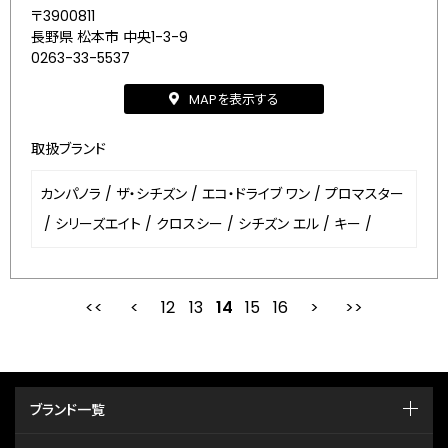
〒3900811
長野県 松本市 中央1-3-9
0263-33-5537
MAPを表示する
取扱ブランド
カンパノラ
/
ザ・シチズン
/
エコ・ドライブ ワン
/
プロマスター
/
シリーズエイト
/
クロスシー
/
シチズン エル
/
キー
/
12
13
最初
14
前
15
16
次
ブランド一覧