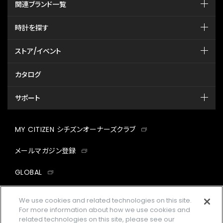
関連ブランド一覧
時計を探す
ストア/イベント
カタログ
サポート
MY CITIZEN シチズンオーナーズクラブ
メールマガジン登録
GLOBAL
facebook
instagram
twitter
yout
We use cookies and related technologies on this site.
For more information about how we use cookies and
related technologies on this site, please see our