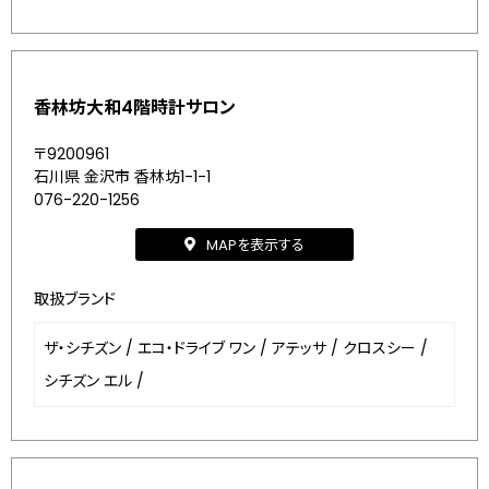
香林坊大和4階時計サロン
〒9200961
石川県 金沢市 香林坊1-1-1
076-220-1256
MAPを表示する
取扱ブランド
ザ・シチズン
/
エコ・ドライブ ワン
/
アテッサ
/
クロスシー
/
シチズン エル
/