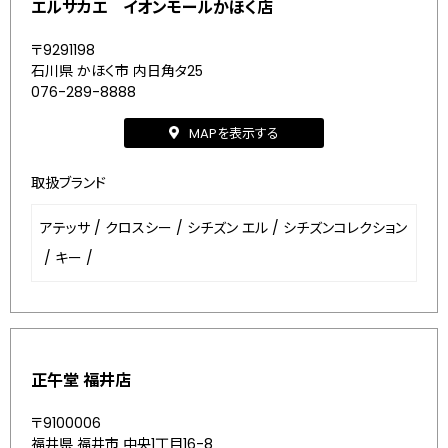
エルサカエ イオンモールかほく店
〒9291198
石川県 かほく市 内日角タ25
076-289-8888
MAPを表示する
取扱ブランド
アテッサ
/
クロスシー
/
シチズン エル
/
シチズンコレクション
/
キー
/
正午堂 福井店
〒9100006
福井県 福井市 中央1丁目16-8