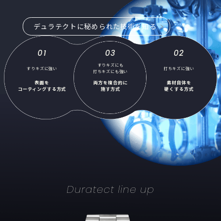
デュラテクトに秘められた技術を知る
01
03
02
すりキズにも
すりキズに強い
打ちキズに強い
打ちキズにも強い
表面を
両方を複合的に
素材自体を
コーティングする方式
施す方式
硬くする方式
Duratect line up