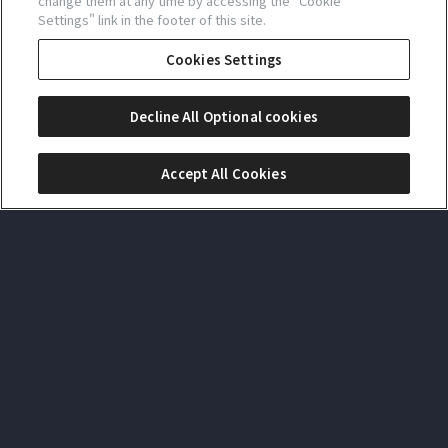
change them at any time by accessing the "Cookie
あなたの時間に寄り添い続けます。
Settings" link in the footer of this site.
人生を共に刻む、相棒を探しにいきましょう。
Cookies Settings
Decline All Optional cookies
Accept All Cookies
スーパーチタニウム™採用モデルを探す