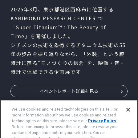
2025年3月、東京都港区西麻布に位置する
KARIMOKU RESEARCH CENTER で
「Super Titanium™ : The Beauty of
Time」を開催しました。
シチズンの技術を象徴するチタニウム技術の55
年の歩みを振り返りながら、「外装」という腕
時計に宿る“モノづくりの信念”を、映像・音・
時計で体験できる企画展です。
イベントレポート詳細を見る
We use cookies and related technologies on this site. For
more information about how we use cookies and related
technologies on this site, please see our
Privacy Policy
.
Before continuing to browse this site, please review your
cookie settings and confirm your selection. You can
シチズンのスーパーチタニウム™は
どんな時も