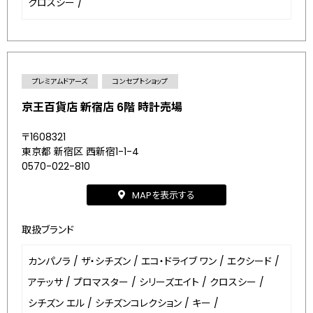
クロスシー
/
プレミアムドアーズ
コンセプトショップ
京王百貨店 新宿店 6階 時計売場
〒1608321
東京都 新宿区 西新宿1-1-4
0570-022-810
MAPを表示する
取扱ブランド
カンパノラ
/
ザ・シチズン
/
エコ・ドライブ ワン
/
エクシード
/
アテッサ
/
プロマスター
/
シリーズエイト
/
クロスシー
/
シチズン エル
/
シチズンコレクション
/
キー
/