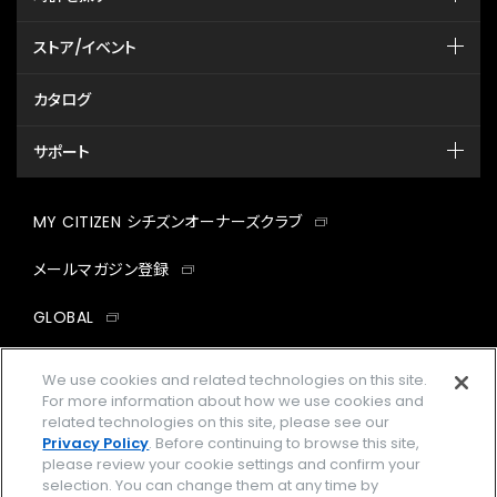
ストア/イベント
カタログ
サポート
MY CITIZEN シチズンオーナーズクラブ
メールマガジン登録
GLOBAL
facebook
instagram
twitter
yout
We use cookies and related technologies on this site.
For more information about how we use cookies and
related technologies on this site, please see our
Privacy Policy
. Before continuing to browse this site,
please review your cookie settings and confirm your
企業情報
ご利用規約
selection. You can change them at any time by