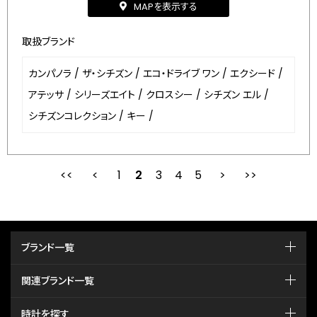
MAPを表示する
取扱ブランド
カンパノラ
/
ザ・シチズン
/
エコ・ドライブ ワン
/
エクシード
/
アテッサ
/
シリーズエイト
/
クロスシー
/
シチズン エル
/
シチズンコレクション
/
キー
/
1
2
最初
3
前
4
5
次
ブランド一覧
関連ブランド一覧
時計を探す