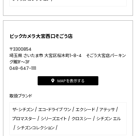
ビックカメラ大宮西口そごう店
〒3300854
埼玉県 さいたま市 大宮区桜木町1-8-4 そごう大宮店パーキン
グ館1F～3F
048-647-1111
MAPを表示する
取扱ブランド
ザ・シチズン
/
エコ・ドライブ ワン
/
エクシード
/
アテッサ
/
プロマスター
/
シリーズエイト
/
クロスシー
/
シチズン エル
/
シチズンコレクション
/