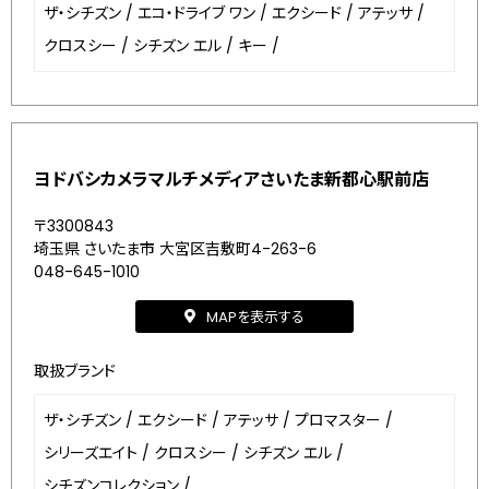
ザ・シチズン
/
エコ・ドライブ ワン
/
エクシード
/
アテッサ
/
クロスシー
/
シチズン エル
/
キー
/
ヨドバシカメラマルチメディアさいたま新都心駅前店
〒3300843
埼玉県 さいたま市 大宮区吉敷町4-263-6
048-645-1010
MAPを表示する
取扱ブランド
ザ・シチズン
/
エクシード
/
アテッサ
/
プロマスター
/
シリーズエイト
/
クロスシー
/
シチズン エル
/
シチズンコレクション
/