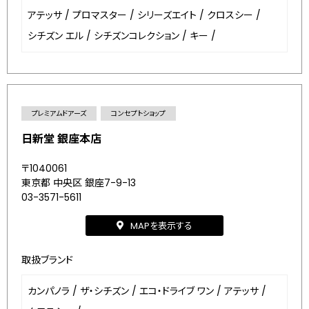
アテッサ
/
プロマスター
/
シリーズエイト
/
クロスシー
/
シチズン エル
/
シチズンコレクション
/
キー
/
プレミアムドアーズ
コンセプトショップ
日新堂 銀座本店
〒1040061
東京都 中央区 銀座7-9-13
03-3571-5611
MAPを表示する
取扱ブランド
カンパノラ
/
ザ・シチズン
/
エコ・ドライブ ワン
/
アテッサ
/