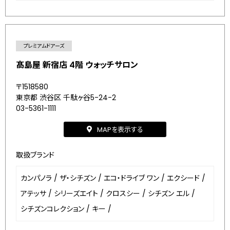
プレミアムドアーズ
髙島屋 新宿店 4階 ウォッチサロン
〒1518580
東京都 渋谷区 千駄ヶ谷5-24-2
03-5361-1111
MAPを表示する
取扱ブランド
カンパノラ
/
ザ・シチズン
/
エコ・ドライブ ワン
/
エクシード
/
アテッサ
/
シリーズエイト
/
クロスシー
/
シチズン エル
/
シチズンコレクション
/
キー
/