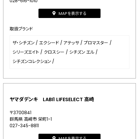
028-616-1010
MAPを表示する
取扱ブランド
ザ・シチズン
/
エクシード
/
アテッサ
/
プロマスター
/
シリーズエイト
/
クロスシー
/
シチズン エル
/
シチズンコレクション
/
ヤマダデンキ LABI1 LIFESELECT 高崎
〒3700841
群馬県 高崎市 栄町1-1
027-345-8811
MAPを表示する