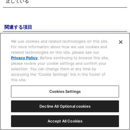
止している
☒ 閉じる
関連する項目
効率よく充電するために
We use cookies and related technologies on this site.
For more information about how we use cookies and
時刻・カレンダーの手動合わせについて
related technologies on this site, please see our
Privacy Policy
. Before continuing to browse this site,
基準位置を確認・修正する
please review your cookie settings and confirm your
selection. You can change them at any time by
accessing the "Cookie Settings" link in the footer of
Copyright © 2026 CITIZEN WATCH Co. Ltd. All rights reserved.
this site.
Cookies Settings
Decline All Optional cookies
Accept All Cookies
一覧表示
ⓘ