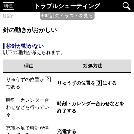
トラブルシューティング
特長
◉ 時計のイラストを見る
U68*
針の動きがおかしい
秒針が動かない
以下の理由が考えられます。
理由
対処方法
りゅうずの位置が
2
りゅうずの位置を
にする
0
である
時刻・カレンダー合
時刻・カレンダー合わせなどを
わせなどを行ってい
終了する
る
充電不足で時計が停
充電する