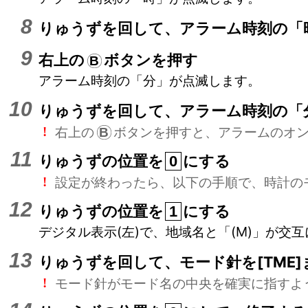
りゅうずを回して、アラーム時刻の「
右上の
ボタンを押す
B
アラーム時刻の「分」が点滅します。
りゅうずを回して、アラーム時刻の「
右上の
ボタンを押すと、アラームのオ
!
B
りゅうずの位置を
にする
0
設定が終わったら、以下の手順で、時計の
!
りゅうずの位置を
にする
1
デジタル表示(左)で、地域名と「(M)」が交
りゅうずを回して、モード針を[TME]
モード針がモード名の中央を確実に指すよ
!