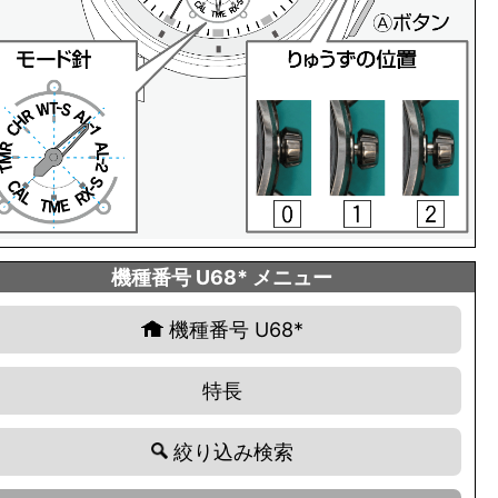
機種番号 U68* メニュー
機種番号 U68*
特長
絞り込み検索