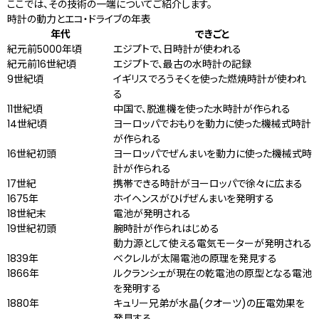
ここでは、その技術の一端についてご紹介します。
時計の動力とエコ・ドライブの年表
年代
できごと
紀元前5000年頃
エジプトで、日時計が使われる
紀元前16世紀頃
エジプトで、最古の水時計の記録
9世紀頃
イギリスでろうそくを使った燃焼時計が使われ
る
11世紀頃
中国で、脱進機を使った水時計が作られる
14世紀頃
ヨーロッパでおもりを動力に使った機械式時計
が作られる
16世紀初頭
ヨーロッパでぜんまいを動力に使った機械式時
計が作られる
17世紀
携帯できる時計がヨーロッパで徐々に広まる
1675年
ホイヘンスがひげぜんまいを発明する
18世紀末
電池が発明される
19世紀初頭
腕時計が作られはじめる
動力源として使える電気モーターが発明される
1839年
ベクレルが太陽電池の原理を発見する
1866年
ルクランシェが現在の乾電池の原型となる電池
を発明する
1880年
キュリー兄弟が水晶(クオーツ)の圧電効果を
発見する