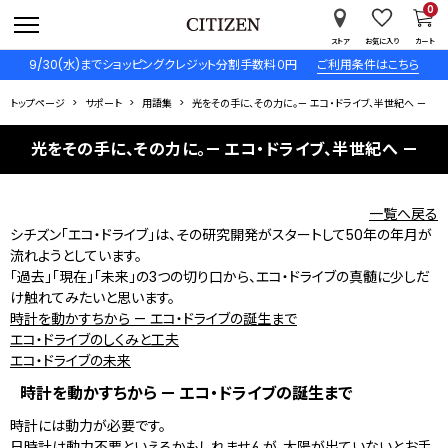
0
ストア
お気に入り
カート
9/30(水)までショッピングクレジット分割手数料０円
ご利用条件はこちら
トップページ
サポート
用語集
光をその手に、その力に。— エコ・ドライブ、半世紀へ —
光をその手に、その力に。— エコ・ドライブ、半世紀へ —
一覧へ戻る
シチズン「エコ・ドライブ」は、その研究開発がスタートして50年の年月が
流れようとしています。
「過去」「現在」「未来」の3つの切り口から、エコ・ドライブの真髄に少しだ
け触れてみたいと思います。
時計を動かすちから — エコ・ドライブの誕生まで
エコ・ドライブのしくみと工夫
エコ・ドライブの未来
時計を動かすちから — エコ・ドライブの誕生まで
時計には動力が必要です。
日時計は動力不要といえるかもしれませんが、太陽が出ていないとお手