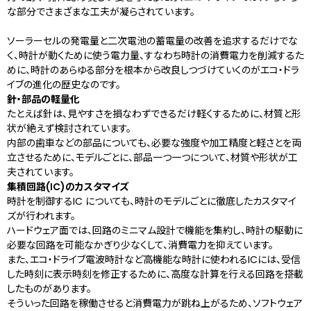
な部分でさまざまな工夫が凝らされています。
ソーラーセルの発電量と二次電池の蓄電量の改善を追求するだけでな
く、時計が動くために使う電力量、すなわち時計の消費電力を削減するた
めに、時計のあらゆる部分を根本から改良しつづけていくのがエコ・ドラ
イブの進化の歴史なのです。
針・部品の軽量化
たとえば針は、見やすさを損なわずできるだけ軽くするために、材質と形
状が絶えず検討されています。
内部の歯車などの部品についても、必要な強度や加工精度と軽さとを両
立させるために、モデルごとに、部品一つ一つについて、材質や形状が工
夫されています。
集積回路(IC)のカスタマイズ
時計を制御するIC についても、時計のモデルごとに徹底したカスタマイ
ズが行われます。
ハードウェア面では、回路のミニマム設計で機能を集約し、時計の駆動に
必要な回路を可能なかぎり少なくして、消費電力を抑えています。
また、エコ・ドライブ電波時計など高機能な時計に使われるICには、受信
した時刻に表示時刻を修正するために、高度な計算を行える回路を搭載
したものがあります。
そういった回路を稼働させると消費電力が跳ね上がるため、ソフトウェア