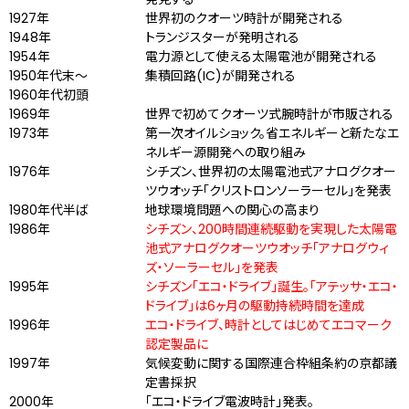
1927年
世界初のクオーツ時計が開発される
1948年
トランジスターが発明される
1954年
電力源として使える太陽電池が開発される
1950年代末～
集積回路(IC)が開発される
1960年代初頭
1969年
世界で初めてクオーツ式腕時計が市販される
1973年
第一次オイルショック。省エネルギーと新たなエ
ネルギー源開発への取り組み
1976年
シチズン、世界初の太陽電池式アナログクオー
ツウオッチ「クリストロンソーラーセル」を発表
1980年代半ば
地球環境問題への関心の高まり
1986年
シチズン、200時間連続駆動を実現した太陽電
池式アナログクオーツウオッチ「アナログウィ
ズ・ソーラーセル」を発表
1995年
シチズン「エコ・ドライブ」誕生。「アテッサ・エコ・
ドライブ」は6ヶ月の駆動持続時間を達成
1996年
エコ・ドライブ、時計としてはじめてエコマーク
認定製品に
1997年
気候変動に関する国際連合枠組条約の京都議
定書採択
2000年
「エコ・ドライブ電波時計」発表。