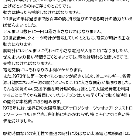
上げだというのはご存じのとおりです。
動力は使ったら補給しなければなりません。
20世紀の半ば過ぎまで数百年の間、持ち運びのできる時計の動力といえ
ばぜんまいでした。
ぜんまいは数日に一回は巻き直さなければなりません。
20世紀後半、クオーツ時計が普及していくとともに、電気が時計の主な
動力になります。
腕時計にはぜんまいに代わって小さな電池が入ることになりましたが、
ぜんまいより長い時間うごくとはいっても、電池は切れると使い捨てで、
交換しなければなりません。
電池交換にはそれなりの手間がかかります。
また、1973年に第一次オイルショックが起きて以来、省エネルギー、省資
源、代替エネルギー源の開発といったことに大きな関心が集まりました。
そんな状況の中、交換不要な時計用の動力源として太陽光発電を利用
することに早くから着目していたシチズンは、いち早く「光で動く腕時計」
の開発に本格的に取り組みます。
1976年には、世界初の太陽電池式アナログクオーツウオッチ「クリストロ
ンソーラーセル」を発売。高価格にもかかわらず、特にドイツでは高い評
価を受けました。
駆動時間などの実用性で普通の時計に及ばない太陽電池式腕時計は、