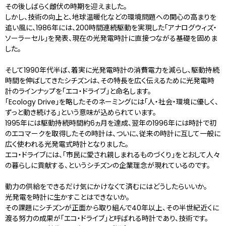
その後しばらく雌伏の時期を迎えました。
しかし、技術の向上と、地球温暖化などの環境問題への関心の高まりを
追い風に、1986年には、200時間連続駆動を実現した「アナログウィズ・
ソーラーセル」を発表、現在の光発電時計に直接つながる基礎を固めま
した。
そして1990年代半ば、着実に光発電時計の消費電力を減らし、駆動持続
時間を伸ばしてきたシチズンは、その特長を広く伝えるために光発電時
計のラインナップを「エコ・ドライブ」と命名します。
「Ecology Drive」を略したそのネーミングには「人・社会・環境に優しく、
ずっと動き続ける」という意味が込められています。
1995年には駆動持続時間約6ヵ月を達成、翌年の1996年には時計で初
のエコマークを取得したその時計は、ついに、従来の時計に互して一般に
広く使われる光発電式時計となりました。
エコ・ドライブには、「市民に愛され親しまれるものづくり」をとおして人々
の暮らしに貢献する、というシチズンの企業理念が現れているのです。
動力の供給をできるだけ気にかけなくて済むにはどうしたらいいか。
光発電を時計に生かすことはできないか。
その課題にシチズンが正面から取り組んで40年以上、その半世紀近くに
渡る努力の成果が「エコ・ドライブ」と呼ばれる時計であり、技術です。