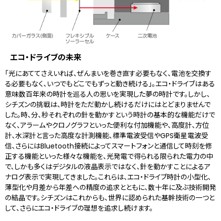
エコ・ドライブの未来
「光にあててさえいれば、ぜんまいを巻き直す必要もなく、電池を交換す
る必要もなく、いつでもどこでもずっと動き続ける」。エコ・ドライブはある
意味数百年来の時計を巡る人の思いを実現した夢の時計です。しかし、
シチズンの挑戦は、時計をただ動かし続けるだけにはとどまりませんで
した。時、分、秒それぞれの針を動かすという時計の基本的な機能だけで
なく、アラームやクロノグラフといった便利な付加機能や、高度計、方位
計、水深計と言った高度な計測機能、標準電波受信やGPS衛星電波受
信、さらにはBluetooth接続によってスマートフォンと通信して時刻を修
正する機能といった様々な機能を、光発電で得られる限られた電力の中
で、しかも多くはデジタルの液晶表示ではなく、針を動かすことによるア
ナログ表示で実現してきました。これらは、エコ・ドライブ時計の小型化、
薄型化や月差から年差への精度の追求とともに、数十年に及ぶ技術開発
の結晶です。シチズンはこれからも、世界に認められた基幹技術の一つと
して、さらにエコ・ドライブの理想を追求し続けます。