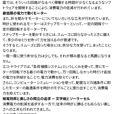
面では、そういった回路がなるべく稼働する時間が少なくなるようなソフ
トウェアを開発することにより、消費電力の低減が行われています。
最低限の電力で動くモーター
また、針を動かすモーターについてもいろいろな工夫が行われています。
時計に使われるモーターはステップモーターといって、一定の間隔で一
定の間回転するモーターです。
ステップモーターを動かすときには、スムーズに回らなかったときに備え
て、多少のゆとりを持って力を加えるのが普通です。
そうすると、スムーズに回った場合には、余分な力を使ってしまったことに
なります。
一度一度に使う余分な力は少しでも、それが積み重なると馬鹿になりま
せん。
エコ・ドライブでは、「負荷補償システム」というしくみを使って、常にモー
ターが回転できる最小の電力で動かし、万一回転しなかった時だけ追加
の電力を供給することで、電力消費を抑えています。
さらに、コンピューターシミュレーションを使って、配置などの諸条件に即
したモーターの最適条件を時計のモデルごとに割り出すことで、消費電
力を抑えています。
発電効率と美しさの両立の追求 — 文字板とソーラーセル
消費電力の削減を追求する一方で、従来の時計に勝るとも劣らない美し
さへの工夫も行われてきました。