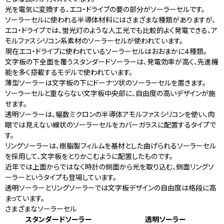
光を電気に変換する、エコ・ドライブの要の部分がソーラーセルです。
ソーラーセルに使われる半導体材料にはさまざまな種類がありますが、
エコ・ドライブでは、蛍光灯のような人工光でも比較的よく発電できる、ア
モルファスシリコン系素材のソーラーセルが使われています。
現在エコ・ドライブに使われているソーラーセルはおおまかに4種類。
文字板の下全面を覆うスタンダードソーラーは、発電効率が高く、先進機
能を多く搭載するモデルで使われています。
薄型ソーラーは文字板の下にドーナツ状のソーラーセルを置きます。
ソーラーセルと重ならない文字板中央部に、自由度の高いデザインが施
せます。
透明ソーラーは、幅数ミクロンの半導体アモルファスシリコンを使い、肉
眼では見えない線状のソーラーセルをカバーガラスに配置するタイプで
す。
リングソーラーは、樹脂製フィルムを基材とした曲げられるソーラーセル
を採用して、文字板をとりかこむように配置したものです。
近年では上面からではなく時計の側面から光を取り込む、側面リングソ
ーラーというタイプも登場しています。
透明ソーラーとリングソーラーでは文字板デザインの自由度は格段に高
まっています。
さまざまなソーラーセル
スタンダードソーラー
透明ソーラー