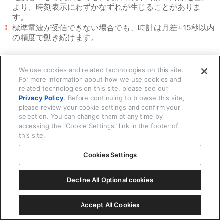
より、時刻表示にわずかなずれが生じることがありま
す。
標準電波が受信できない場合でも、時計は月差±15秒以内
!
の精度で動き続けます。
☒ 閉じる
We use cookies and related technologies on this site.
関連する項目
For more information about how we use cookies and
related technologies on this site, please see our
電波を手動で受信する(強制受信)
Privacy Policy
. Before continuing to browse this site,
please review your cookie settings and confirm your
selection. You can change them at any time by
次は
accessing the "Cookie Settings" link in the footer of
this site.
電波を受信するときは
Cookies Settings
Copyright © 2026 CITIZEN WATCH Co. Ltd. All rights reserved.
Decline All Optional cookies
Accept All Cookies
一覧表示
ⓘ