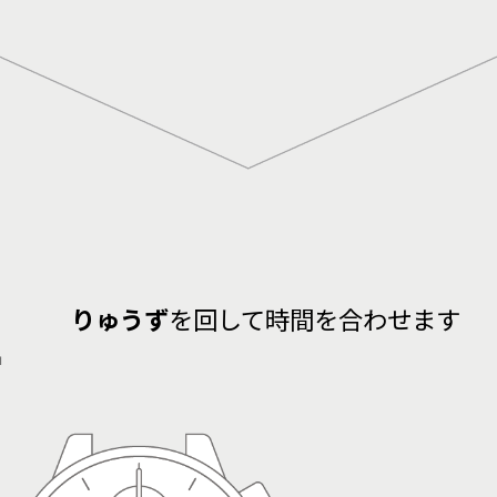
2
りゅうず
を回して時間を合わせます