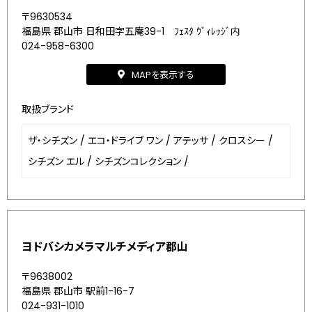
〒9630534
福島県 郡山市 日和田字五庵39-1 ﾌｪｽﾀ ｳﾞｨﾚｯｼﾞ内
024-958-6300
MAPを表示する
取扱ブランド
ザ・シチズン
/
エコ・ドライブ ワン
/
アテッサ
/
クロスシー
/
シチズン エル
/
シチズンコレクション
/
ヨドバシカメラマルチメディア郡山
〒9638002
福島県 郡山市 駅前1-16-7
024-931-1010