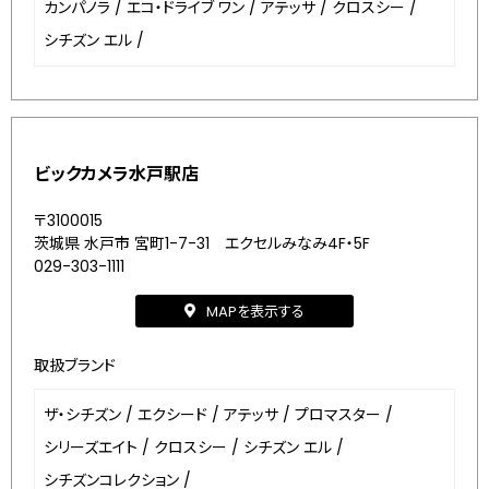
カンパノラ
/
エコ・ドライブ ワン
/
アテッサ
/
クロスシー
/
シチズン エル
/
ビックカメラ水戸駅店
〒3100015
茨城県 水戸市 宮町1-7-31 エクセルみなみ4F・5F
029-303-1111
MAPを表示する
取扱ブランド
ザ・シチズン
/
エクシード
/
アテッサ
/
プロマスター
/
シリーズエイト
/
クロスシー
/
シチズン エル
/
シチズンコレクション
/