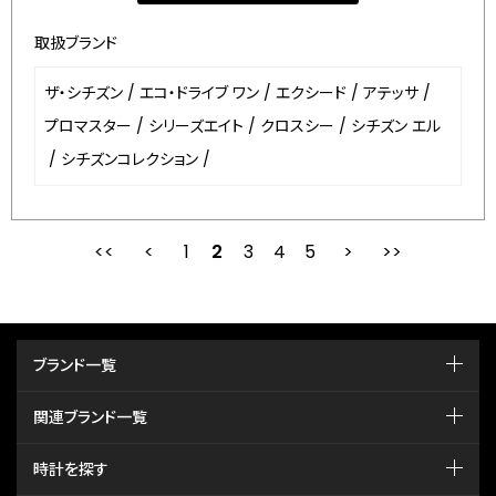
取扱ブランド
ザ・シチズン
/
エコ・ドライブ ワン
/
エクシード
/
アテッサ
/
プロマスター
/
シリーズエイト
/
クロスシー
/
シチズン エル
/
シチズンコレクション
/
1
2
最初
3
前
4
5
次
ブランド一覧
関連ブランド一覧
時計を探す