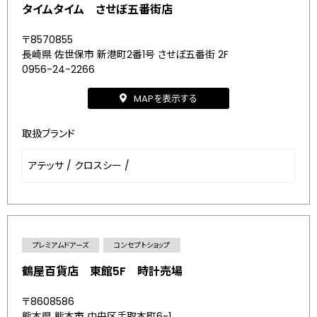
タイムタイム させぼ五番街店
〒8570855
長崎県 佐世保市 新港町2番1号 させぼ五番街 2F
0956-24-2266
MAPを表示する
取扱ブランド
アテッサ
/
クロスシー
/
プレミアムドアーズ
コンセプトショップ
鶴屋百貨店 東館5F 時計売場
〒8608586
熊本県 熊本市 中央区手取本町6-1