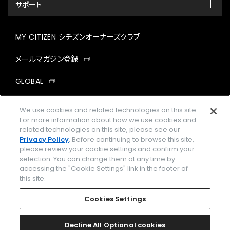
サポート
MY CITIZEN シチズンオーナーズクラブ
メールマガジン登録
GLOBAL
facebook
instagram
twitter
yout
We use cookies and related technologies on this site.
For more information about how we use cookies and
related technologies on this site, please see our
Privacy Policy
. Before continuing to browse this site,
please review your cookie settings and confirm your
企業情報
ご利用規約
selection. You can change them at any time by
accessing the "Cookie Settings" link in the footer of
プライバシーポリシー
Cookies Settings
this site.
特定商取引法に基づく表示
Cookies Settings
Amazon PayはAmazon.com, Inc.またはその関連会社の商標です。
楽天ペイは楽天株式会社の登録商標です。
Decline All Optional cookies