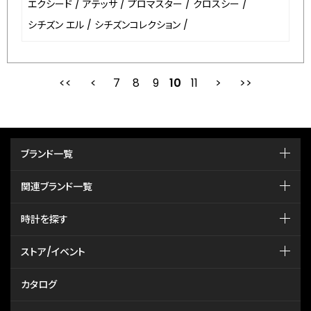
エクシード
/
アテッサ
/
プロマスター
/
クロスシー
/
シチズン エル
/
シチズンコレクション
/
7
8
最初
9
前
10
11
次
ブランド一覧
関連ブランド一覧
時計を探す
ストア/イベント
カタログ