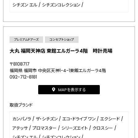
シチズン エル
/
シチズンコレクション
/
プレミアムドアーズ
コンセプトショップ
大丸 福岡天神店 東館エルガーラ4階 時計売場
〒8108717
福岡県 福岡市 中央区天神1-4-1東館エルガーラ4階
092-712-8181
MAPを表示する
取扱ブランド
カンパノラ
/
ザ・シチズン
/
エコ・ドライブ ワン
/
エクシード
/
アテッサ
/
プロマスター
/
シリーズエイト
/
クロスシー
/
シチズン エル
/
シチズンコレクション
/