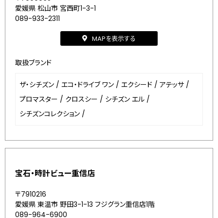
愛媛県 松山市 宮西町1-3-1
089-933-2311
MAPを表示する
取扱ブランド
ザ・シチズン
/
エコ・ドライブ ワン
/
エクシード
/
アテッサ
/
プロマスター
/
クロスシー
/
シチズン エル
/
シチズンコレクション
/
宝石・時計ビュー重信店
〒7910216
愛媛県 東温市 野田3-1-13 フジグラン重信店1階
089-964-6900