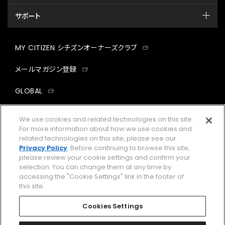
サポート
MY CITIZEN シチズンオーナーズクラブ
メールマガジン登録
GLOBAL
facebook
instagram
twitter
yout
We use cookies and related technologies on this site.
For more information about how we use cookies and
related technologies on this site, please see our
Privacy Policy
. Before continuing to browse this site,
please review your cookie settings and confirm your
企業情報
ご利用規約
selection. You can change them at any time by
accessing the "Cookie Settings" link in the footer of
プライバシーポリシー
Cookies Settings
this site.
特定商取引法に基づく表示
Cookies Settings
Amazon PayはAmazon.com, Inc.またはその関連会社の商標です。