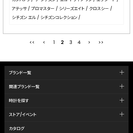
アテッサ
/
プロマスター
/
シリーズエイト
/
クロスシー
/
シチズン エル
/
シチズンコレクション
/
1
2
最初
3
前
4
次
ブランド一覧
関連ブランド一覧
時計を探す
ストア/イベント
カタログ