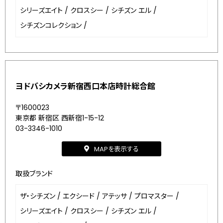
シリーズエイト
/
クロスシー
/
シチズン エル
/
シチズンコレクション
/
ヨドバシカメラ新宿西口本店時計総合館
〒1600023
東京都 新宿区 西新宿1-15-12
03-3346-1010
MAPを表示する
取扱ブランド
ザ・シチズン
/
エクシード
/
アテッサ
/
プロマスター
/
シリーズエイト
/
クロスシー
/
シチズン エル
/