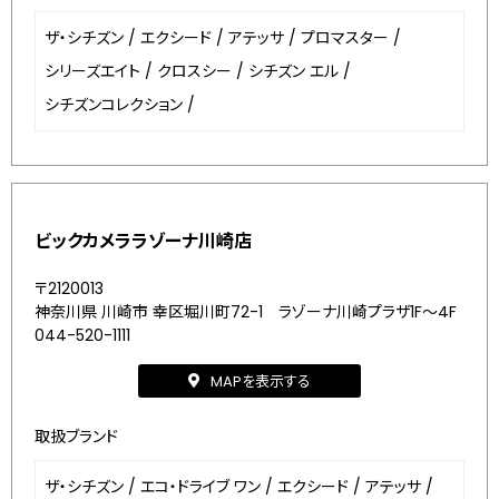
ザ・シチズン
/
エクシード
/
アテッサ
/
プロマスター
/
シリーズエイト
/
クロスシー
/
シチズン エル
/
シチズンコレクション
/
ビックカメララゾーナ川崎店
〒2120013
神奈川県 川崎市 幸区堀川町72-1 ラゾーナ川崎プラザ1F～4F
044-520-1111
MAPを表示する
取扱ブランド
ザ・シチズン
/
エコ・ドライブ ワン
/
エクシード
/
アテッサ
/