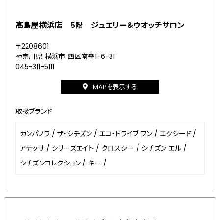
髙島屋横浜店 5階 ジュエリー＆ウオッチサロン
〒2208601
神奈川県 横浜市 西区南幸1-6-31
045-311-5111
MAPを表示する
取扱ブランド
カンパノラ
/
ザ・シチズン
/
エコ・ドライブ ワン
/
エクシード
/
アテッサ
/
シリーズエイト
/
クロスシー
/
シチズン エル
/
シチズンコレクション
/
キー
/