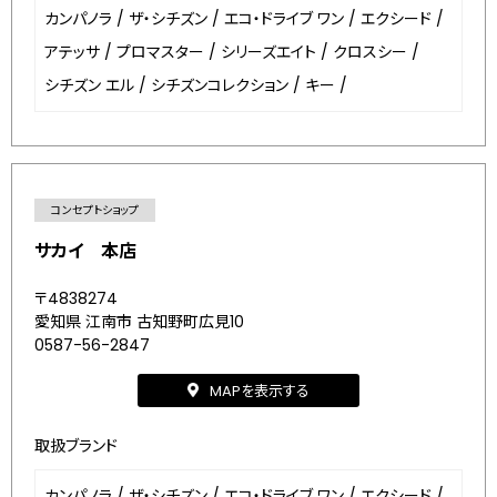
カンパノラ
/
ザ・シチズン
/
エコ・ドライブ ワン
/
エクシード
/
アテッサ
/
プロマスター
/
シリーズエイト
/
クロスシー
/
シチズン エル
/
シチズンコレクション
/
キー
/
コンセプトショップ
サカイ 本店
〒4838274
愛知県 江南市 古知野町広見10
0587-56-2847
MAPを表示する
取扱ブランド
カンパノラ
/
ザ・シチズン
/
エコ・ドライブ ワン
/
エクシード
/