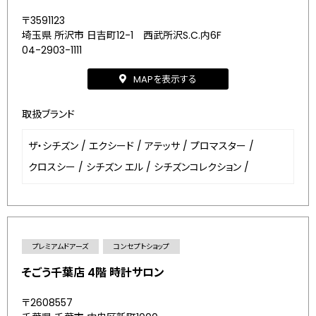
〒3591123
埼玉県 所沢市 日吉町12-1 西武所沢S.C.内6F
04-2903-1111
MAPを表示する
取扱ブランド
ザ・シチズン
/
エクシード
/
アテッサ
/
プロマスター
/
クロスシー
/
シチズン エル
/
シチズンコレクション
/
プレミアムドアーズ
コンセプトショップ
そごう千葉店 4階 時計サロン
〒2608557