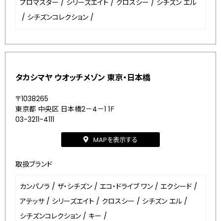
プロマスター
/
シリーズエイト
/
クロスシー
/
シチズン エル
/
シチズンコレクション
/
タカシマヤ ウオッチメゾン 東京・日本橋
〒1038265
東京都 中央区 日本橋2－4－1 1Ｆ
03-3211-4111
MAPを表示する
取扱ブランド
カンパノラ
/
ザ・シチズン
/
エコ・ドライブ ワン
/
エクシード
/
アテッサ
/
シリーズエイト
/
クロスシー
/
シチズン エル
/
シチズンコレクション
/
キー
/