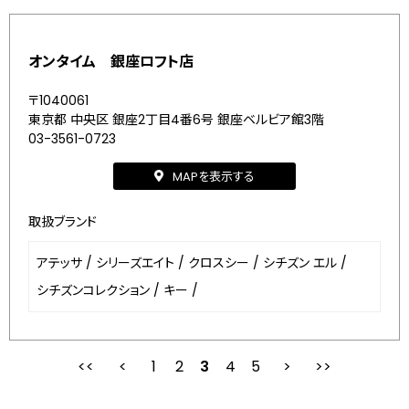
オンタイム 銀座ロフト店
〒1040061
東京都 中央区 銀座2丁目4番6号 銀座ベルビア館3階
03-3561-0723
MAPを表示する
取扱ブランド
アテッサ
/
シリーズエイト
/
クロスシー
/
シチズン エル
/
シチズンコレクション
/
キー
/
1
2
最初
3
前
4
5
次