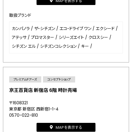
MAPを表示する
取扱ブランド
カンパノラ
/
ザ・シチズン
/
エコ・ドライブ ワン
/
エクシード
/
アテッサ
/
プロマスター
/
シリーズエイト
/
クロスシー
/
シチズン エル
/
シチズンコレクション
/
キー
/
プレミアムドアーズ
コンセプトショップ
京王百貨店 新宿店 6階 時計売場
〒1608321
東京都 新宿区 西新宿1-1-4
0570-022-810
MAPを表示する