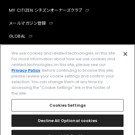
MY CITIZEN シチズンオーナーズクラブ
メールマガジン登録
GLOBAL
facebook
instagram
twitter
yout
We use cookies and related technologies on this site.
For more information about how we use cookies and
related technologies on this site, please see our
Privacy Policy
. Before continuing to browse this site,
please review your cookie settings and confirm your
企業情報
ご利用規約
selection. You can change them at any time by
accessing the "Cookie Settings" link in the footer of
プライバシーポリシー
Cookies Settings
this site.
特定商取引法に基づく表示
Cookies Settings
Amazon PayはAmazon.com, Inc.またはその関連会社の商標です。
楽天ペイは楽天株式会社の登録商標です。
Decline All Optional cookies