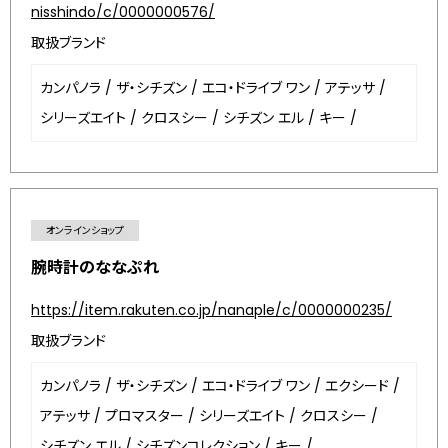
nisshindo/c/0000000576/
取扱ブランド
カンパノラ
/
ザ・シチズン
/
エコ・ドライブ ワン
/
アテッサ
/
シリーズエイト
/
クロスシー
/
シチズン エル
/
キー
/
オンラインショップ
腕時計のななぷれ
https://item.rakuten.co.jp/nanaple/c/0000000235/
取扱ブランド
カンパノラ
/
ザ・シチズン
/
エコ・ドライブ ワン
/
エクシード
/
アテッサ
/
プロマスター
/
シリーズエイト
/
クロスシー
/
シチズン エル
/
シチズンコレクション
/
キー
/