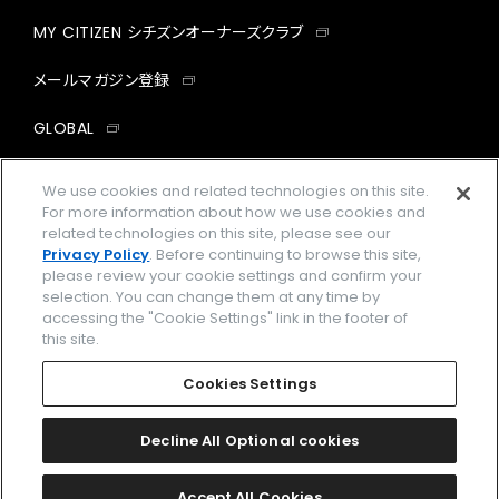
MY CITIZEN シチズンオーナーズクラブ
メールマガジン登録
GLOBAL
facebook
instagram
twitter
yout
We use cookies and related technologies on this site.
For more information about how we use cookies and
related technologies on this site, please see our
Privacy Policy
. Before continuing to browse this site,
please review your cookie settings and confirm your
企業情報
ご利用規約
selection. You can change them at any time by
accessing the "Cookie Settings" link in the footer of
プライバシーポリシー
Cookies Settings
this site.
特定商取引法に基づく表示
Cookies Settings
Amazon PayはAmazon.com, Inc.またはその関連会社の商標です。
楽天ペイは楽天株式会社の登録商標です。
Decline All Optional cookies
©
2026 CITIZEN WATCH CO., LTD.
Accept All Cookies