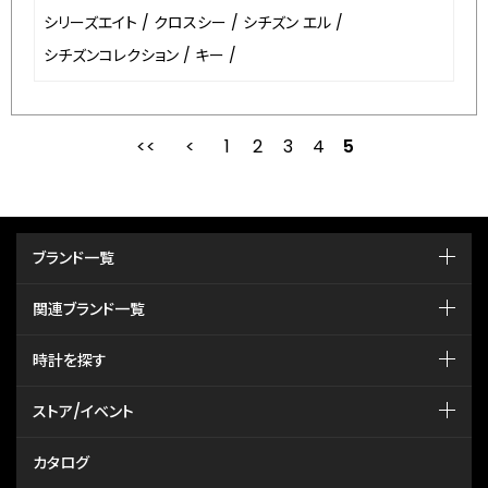
シリーズエイト
/
クロスシー
/
シチズン エル
/
シチズンコレクション
/
キー
/
1
2
最初
3
前
4
5
ブランド一覧
関連ブランド一覧
時計を探す
ストア/イベント
カタログ