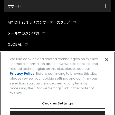
サポート
MY CITIZEN シチズンオーナーズクラブ
メールマガジン登録
GLOBAL
facebook
instagram
twitter
yout
We use cookies and related technologies on this site.
For more information about how we use cookies and
related technologies on this site, please see our
Privacy Policy
. Before continuing to browse this site,
please review your cookie settings and confirm your
企業情報
ご利用規約
selection. You can change them at any time by
accessing the "Cookie Settings" link in the footer of
プライバシーポリシー
Cookies Settings
this site.
特定商取引法に基づく表示
Cookies Settings
Amazon PayはAmazon.com, Inc.またはその関連会社の商標です。
楽天ペイは楽天株式会社の登録商標です。