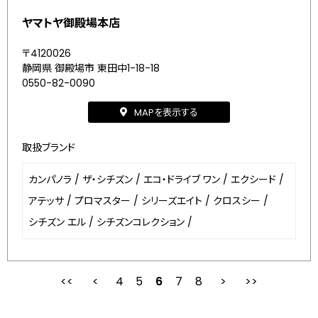
ヤマトヤ御殿場本店
〒4120026
静岡県 御殿場市 東田中1-18-18
0550-82-0090
MAPを表示する
取扱ブランド
カンパノラ
/
ザ・シチズン
/
エコ・ドライブ ワン
/
エクシード
/
アテッサ
/
プロマスター
/
シリーズエイト
/
クロスシー
/
シチズン エル
/
シチズンコレクション
/
4
5
最初
6
前
7
8
次