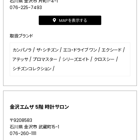
石川県 金沢市 片町1-4-1
076-225-7493
MAPを表示する
取扱ブランド
カンパノラ
/
ザ・シチズン
/
エコ・ドライブ ワン
/
エクシード
/
アテッサ
/
プロマスター
/
シリーズエイト
/
クロスシー
/
シチズンコレクション
/
金沢エムザ 5階 時計サロン
〒9208583
石川県 金沢市 武蔵町15-1
076-260-1111