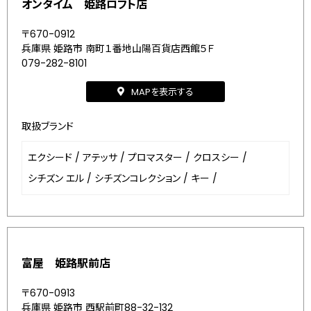
オンタイム 姫路ロフト店
〒670-0912
兵庫県 姫路市 南町１番地山陽百貨店西館５Ｆ
079-282-8101
MAPを表示する
取扱ブランド
エクシード
/
アテッサ
/
プロマスター
/
クロスシー
/
シチズン エル
/
シチズンコレクション
/
キー
/
富屋 姫路駅前店
〒670-0913
兵庫県 姫路市 西駅前町88-32-132