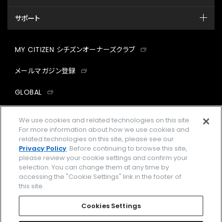
サポート
MY CITIZEN シチズンオーナーズクラブ
メールマガジン登録
GLOBAL
facebook
instagram
twitter
yout
We use cookies and related technologies on this site.
For more information about how we use cookies and
related technologies on this site, please see our
Privacy Policy
. Before continuing to browse this site,
please review your cookie settings and confirm your
企業情報
ご利用規約
selection. You can change them at any time by
accessing the "Cookie Settings" link in the footer of
プライバシーポリシー
Cookies Settings
this site.
特定商取引法に基づく表示
Cookies Settings
Amazon PayはAmazon.com, Inc.またはその関連会社の商標です。