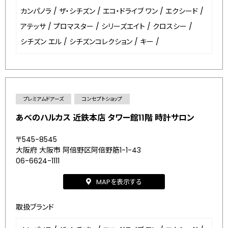
カンパノラ
/
ザ・シチズン
/
エコ・ドライブ ワン
/
エクシード
/
アテッサ
/
プロマスター
/
シリーズエイト
/
クロスシー
/
シチズン エル
/
シチズンコレクション
/
キー
/
プレミアムドアーズ
コンセプトショップ
あべのハルカス 近鉄本店 タワー館11階 時計サロン
〒545-8545
大阪府 大阪市 阿倍野区阿倍野筋1-1-43
06-6624-1111
MAPを表示する
取扱ブランド