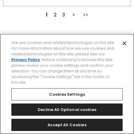
1
2
3
次
最後
We use cookies and related technologies on this site.
ブランド一覧
For more information about how we use cookies and
related technologies on this site, please see our
関連ブランド一覧
Privacy Policy
. Before continuing to browse this site,
please review your cookie settings and confirm your
selection. You can change them at any time by
時計を探す
accessing the "Cookie Settings" link in the footer of
this site.
ストア/イベント
Cookies Settings
カタログ
Decline All Optional cookies
サポート
Accept All Cookies