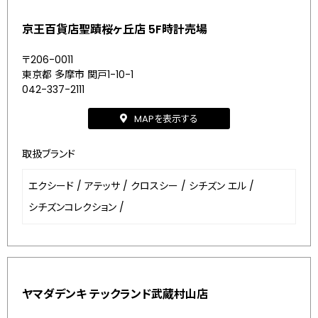
京王百貨店聖蹟桜ヶ丘店 5F時計売場
〒206-0011
東京都 多摩市 関戸1-10-1
042-337-2111
MAPを表示する
取扱ブランド
エクシード
/
アテッサ
/
クロスシー
/
シチズン エル
/
シチズンコレクション
/
ヤマダデンキ テックランド武蔵村山店