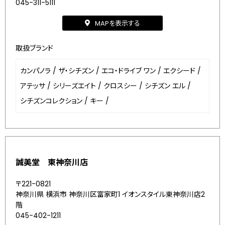
045-311-5111
MAPを表示する
取扱ブランド
カンパノラ
/
ザ・シチズン
/
エコ・ドライブ ワン
/
エクシード
/
アテッサ
/
シリーズエイト
/
クロスシー
/
シチズン エル
/
シチズンコレクション
/
キー
/
誠美堂 東神奈川店
〒221-0821
神奈川県 横浜市 神奈川区富家町1 イオンスタイル東神奈川店2
階
045-402-1211