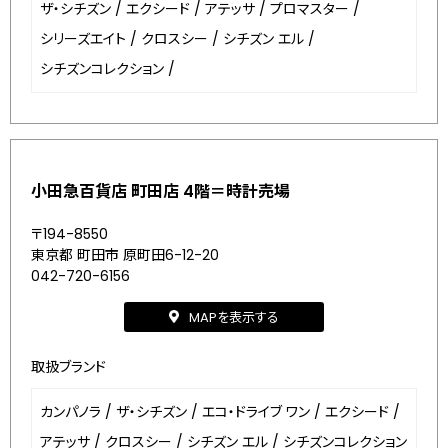
ザ・シチズン
/
エクシード
/
アテッサ
/
プロマスター
/
シリーズエイト
/
クロスシー
/
シチズン エル
/
シチズンコレクション
/
小田急百貨店 町田店 4階＝時計売場
〒194-8550
東京都 町田市 原町田6-12-20
042-720-6156
MAPを表示する
取扱ブランド
カンパノラ
/
ザ・シチズン
/
エコ・ドライブ ワン
/
エクシード
/
アテッサ
/
クロスシー
/
シチズン エル
/
シチズンコレクション