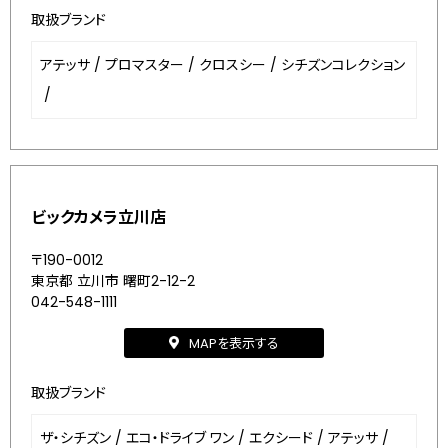
取扱ブランド
アテッサ
/
プロマスター
/
クロスシー
/
シチズンコレクション
/
ビックカメラ立川店
〒190-0012
東京都 立川市 曙町2-12-2
042-548-1111
MAPを表示する
取扱ブランド
ザ・シチズン
/
エコ・ドライブ ワン
/
エクシード
/
アテッサ
/