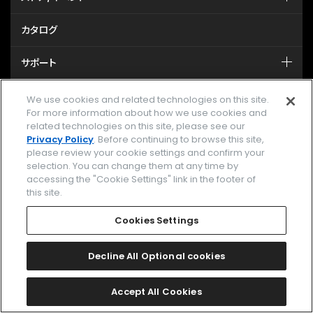
カタログ
サポート
We use cookies and related technologies on this site.
MY CITIZEN シチズンオーナーズクラブ
For more information about how we use cookies and
related technologies on this site, please see our
メールマガジン登録
Privacy Policy
. Before continuing to browse this site,
please review your cookie settings and confirm your
selection. You can change them at any time by
GLOBAL
accessing the "Cookie Settings" link in the footer of
this site.
facebook
instagram
twitter
yout
Cookies Settings
Decline All Optional cookies
企業情報
ご利用規約
Accept All Cookies
プライバシーポリシー
Cookies Settings