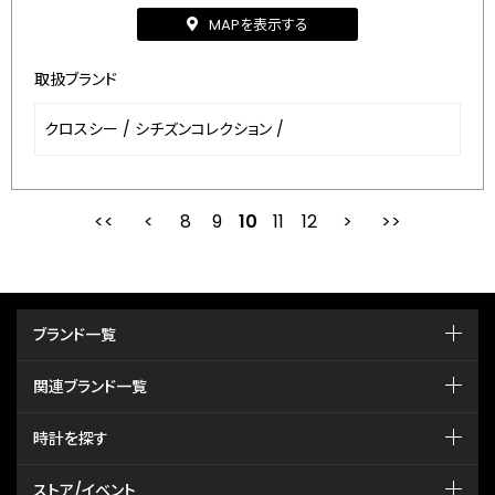
MAPを表示する
取扱ブランド
クロスシー
/
シチズンコレクション
/
8
9
最初
10
前
11
12
次
ブランド一覧
関連ブランド一覧
時計を探す
ストア/イベント