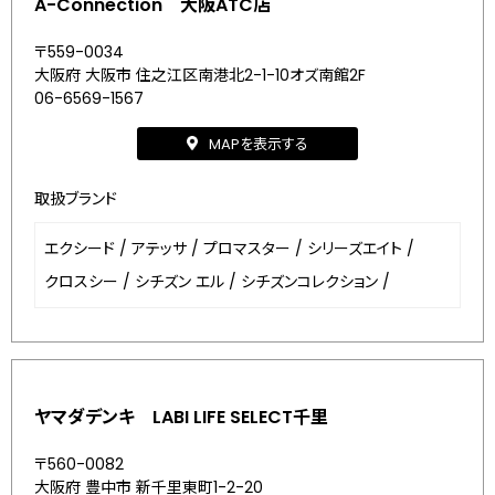
A-Connection 大阪ATC店
〒559-0034
大阪府 大阪市 住之江区南港北2-1-10オズ南館2F
06-6569-1567
MAPを表示する
取扱ブランド
エクシード
/
アテッサ
/
プロマスター
/
シリーズエイト
/
クロスシー
/
シチズン エル
/
シチズンコレクション
/
ヤマダデンキ LABI LIFE SELECT千里
〒560-0082
大阪府 豊中市 新千里東町1-2-20