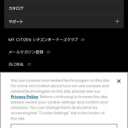
カタログ
サポート
MY CITIZEN シチズンオーナーズクラブ
メールマガジン登録
GLOBAL
facebook
instagram
twitter
yout
We use cookies and related technologies on this site.
For more information about how we use cookies and
related technologies on this site, please see our
Privacy Policy
. Before continuing to browse this site,
please review your cookie settings and confirm your
企業情報
ご利用規約
selection. You can change them at any time by
accessing the "Cookie Settings" link in the footer of
プライバシーポリシー
Cookies Settings
this site.
特定商取引法に基づく表示