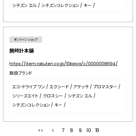
シチズン エル
/
シチズンコレクション
/
キー
/
オンラインショップ
腕時計本舗
https://item.rakuten.co.jp/10keiya/c/0000008694/
取扱ブランド
エコ・ドライブ ワン
/
エクシード
/
アテッサ
/
プロマスター
/
シリーズエイト
/
クロスシー
/
シチズン エル
/
シチズンコレクション
/
キー
/
7
8
最初
9
前
10
11