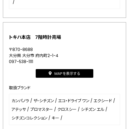
/
トキハ本店 7階時計売場
〒870-8688
大分県 大分市 府内町2-1-4
097-538-1111
MAPを表示する
取扱ブランド
カンパノラ
/
ザ・シチズン
/
エコ・ドライブ ワン
/
エクシード
/
アテッサ
/
プロマスター
/
クロスシー
/
シチズン エル
/
シチズンコレクション
/
キー
/