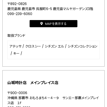
〒892-0826
鹿児島県 鹿児島市 呉服町6-5 鹿児島マルヤガーデンズ3階
099-239-6060
MAPを表示する
取扱ブランド
アテッサ
/
クロスシー
/
シチズン エル
/
シチズンコレクション
/
キー
/
山城時計店 メインプレイス店
〒900-0006
沖縄県 那覇市 おもろまち４－４－９ サンエー那覇メインプレイ
ス店 １F