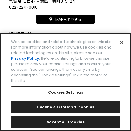
宮城県 仙台市 青葉区一番町3-5-24
022-224-0010
MAPを表示する
取扱ブランド
We use cookies and related technologies on this site.
エコ・ドライブ ワン
/
エクシード
/
アテッサ
/
クロスシー
/
For more information about how we use cookies and
related technologies on this site, please see our
シチズンコレクション
/
キー
/
Privacy Policy
. Before continuing to browse this site,
please review your cookie settings and confirm your
selection. You can change them at any time by
accessing the "Cookie Settings" link in the footer of
1
2
3
4
5
次
最後
this site.
Cookies Settings
Decline All Optional cookies
ブランド一覧
Accept All Cookies
関連ブランド一覧