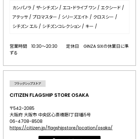
カンパノラ
/
ザ・シチズン
/
エコ・ドライブ ワン
/
エクシード
/
アテッサ
/
プロマスター
/
シリーズエイト
/
クロスシー
/
シチズン エル
/
シチズンコレクション
/
キー
/
営業時間 10:30～20:30 定休日 GINZA SIXの休業日に準
ずる
フラッグシップストア
CITIZEN FLAGSHIP STORE OSAKA
〒542-2085
大阪府 大阪市 中央区心斎橋筋1丁目1番5号
06-4708-8508
https://citizen.jp/flagshipstore/location/osaka/