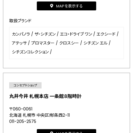
MAPを表示する
取扱ブランド
カンパノラ
/
ザ・シチズン
/
エコ・ドライブ ワン
/
エクシード
/
アテッサ
/
プロマスター
/
クロスシー
/
シチズン エル
/
シチズンコレクション
/
コンセプトショップ
丸井今井 札幌本店 一条館８階時計
〒060-0061
北海道 札幌市 中央区南1条西2-11
011-205-2575