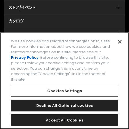
ストア/イベント
カタログ
サポート
We use cookies and related technologies on this site.
For more information about how we use cookies and
related technologies on this site, please see our
MY CITIZEN シチズンオーナーズクラブ
Privacy Policy
. Before continuing to browse this site,
please review your cookie settings and confirm your
メールマガジン登録
selection. You can change them at any time by
accessing the "Cookie Settings" link in the footer of
GLOBAL
this site.
Cookies Settings
facebook
instagram
twitter
yout
Decline All Optional cookies
企業情報
ご利用規約
Accept All Cookies
プライバシーポリシー
Cookies Settings