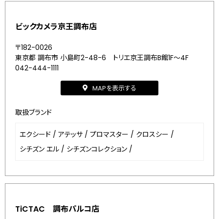
ビックカメラ京王調布店
〒182-0026
東京都 調布市 小島町2-48-6 トリエ京王調布B館1F～4F
042-444-1111
MAPを表示する
取扱ブランド
エクシード
/
アテッサ
/
プロマスター
/
クロスシー
/
シチズン エル
/
シチズンコレクション
/
TiCTAC 調布パルコ店