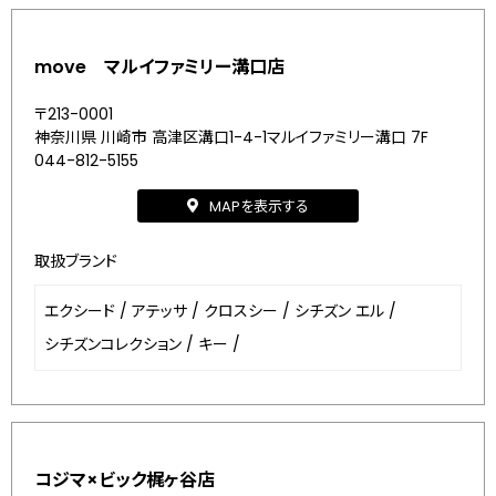
move マルイファミリー溝口店
〒213-0001
神奈川県 川崎市 高津区溝口1-4-1マルイファミリー溝口 7F
044-812-5155
MAPを表示する
取扱ブランド
エクシード
/
アテッサ
/
クロスシー
/
シチズン エル
/
シチズンコレクション
/
キー
/
コジマ×ビック梶ヶ谷店