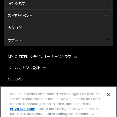
時計を探す
ストア/イベント
カタログ
サポート
MY CITIZEN シチズンオーナーズクラブ
メールマガジン登録
GLOBAL
facebook
instagram
twitter
yout
We use cookies and related technologies on this site.
For more information about how we use cookies and
related technologies on this site, please see our
Privacy Policy
. Before continuing to browse this site,
please review your cookie settings and confirm your
企業情報
ご利用規約