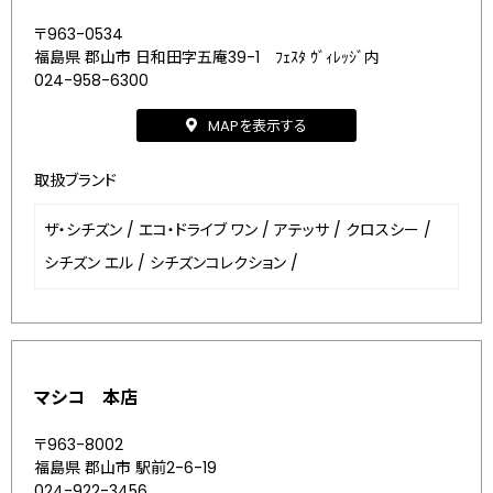
〒963-0534
福島県 郡山市 日和田字五庵39-1 ﾌｪｽﾀ ｳﾞｨﾚｯｼﾞ内
024-958-6300
MAPを表示する
取扱ブランド
ザ・シチズン
/
エコ・ドライブ ワン
/
アテッサ
/
クロスシー
/
シチズン エル
/
シチズンコレクション
/
マシコ 本店
〒963-8002
福島県 郡山市 駅前2-6-19
024-922-3456