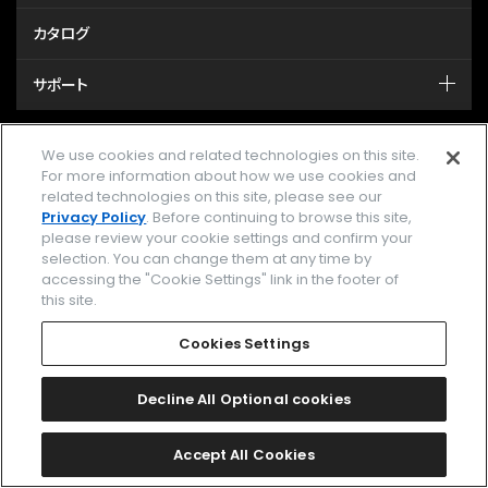
カタログ
サポート
MY CITIZEN シチズンオーナーズクラブ
We use cookies and related technologies on this site.
For more information about how we use cookies and
related technologies on this site, please see our
メールマガジン登録
Privacy Policy
. Before continuing to browse this site,
please review your cookie settings and confirm your
GLOBAL
selection. You can change them at any time by
accessing the "Cookie Settings" link in the footer of
this site.
facebook
instagram
twitter
yout
Cookies Settings
Decline All Optional cookies
企業情報
ご利用規約
プライバシーポリシー
Cookies Settings
Accept All Cookies
特定商取引法に基づく表示