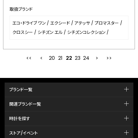
取扱ブランド
エコ・ドライブ ワン
/
エクシード
/
アテッサ
/
プロマスター
/
クロスシー
/
シチズン エル
/
シチズンコレクション
/
20
21
最初
22
前
23
24
次
ブランド一覧
関連ブランド一覧
時計を探す
ストア/イベント