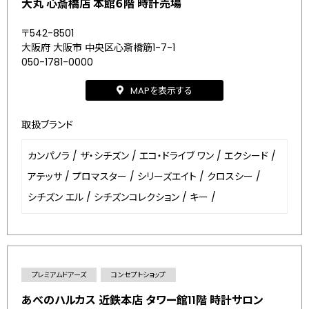
大丸 心斎橋店 本館６階 時計売場
〒542-8501
大阪府 大阪市 中央区心斎橋筋1-7-1
050-1781-0000
MAPを表示する
取扱ブランド
カンパノラ
/
ザ・シチズン
/
エコ・ドライブ ワン
/
エクシード
/
アテッサ
/
プロマスター
/
シリーズエイト
/
クロスシー
/
シチズン エル
/
シチズンコレクション
/
キー
/
プレミアムドアーズ
コンセプトショップ
あべのハルカス 近鉄本店 タワー館11階 時計サロン