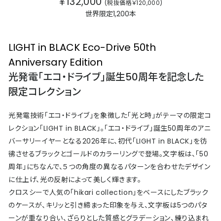
￥132,000
(税抜価格￥120,000)
世界限定1,200本
LIGHT in BLACK Eco-Drive 50th
Anniversary Edition
光発電「エコ・ドライブ」誕生50周年を記念した
限定コレクション
光発電技術「エコ・ドライブ」を象徴した「光と時」がテーマの限定コ
レクション「LIGHT in BLACK」。「エコ・ドライブ」誕生50周年のアニ
バーサリーイヤーとなる2026年に、初代「LIGHT in BLACK」を彷
彿させるブラックとゴールドのカラーリングで登場。文字板は、「50
周年」にちなんで、５つの角度の異なるパターンを合わせたデザイン
に仕上げ、光の反射によって美しく輝きます。
クロスシーで人気の「hikari collection」をベースにしたブラック
のケースが、キリッと引き締まった印象を与え、文字板は5つのパタ
ーンが重なり合い、ざらりとした質感とグラデーション、練り込まれ