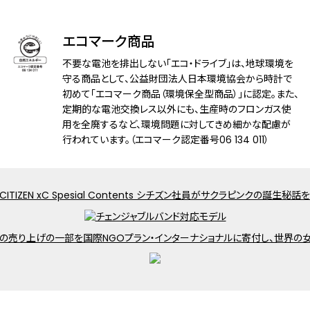
アレルギーレベル
耐ニッケルアレルギー
エコマーク商品
耐磁性能
１種耐磁
不要な電池を排出しない「エコ・ドライブ」は、地球環境を
守る商品として、公益財団法人日本環境協会から時計で
デザイン特徴
初めて「エコマーク商品（環境保全型商品）」に認定。また、
文字板部品：再生素材
定期的な電池交換レス以外にも、生産時のフロンガス使
文字板：ラボグロウン・ダイヤモンド入
用を全廃するなど、環境問題に対してきめ細かな配慮が
りゅうず：ラボグロウン・ダイヤモンド入
行われています。（エコマーク認定番号06 134 011）
夜光(針)
機能
充電残量表示機能
充電警告機能
過充電防止機能
パワーセーブ機能
フル充電時約3年可動(パワーセーブ作動
時)
日中欧米電波受信
受信局自動選択機能
定時受信機能