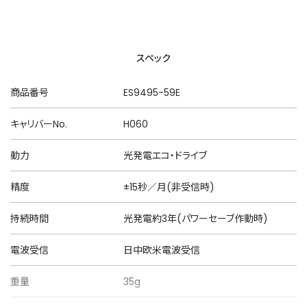
スペック
商品番号
ES9495-59E
キャリバーNo.
H060
動力
光発電エコ・ドライブ
精度
±15秒／月(非受信時)
持続時間
光発電約3年(パワーセーブ作動時)
電波受信
日中欧米電波受信
重量
35g