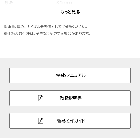
厚み
8.2mm
もっと見る
ケースサイズ
横 27.0mm
※重量、厚み、サイズは参考値としてご参照ください。
ケース素材
スーパーチタニウム
※価格及び仕様は、予告なく変更する場合があります。
ケース表面処理
デュラテクトDLC(ブラック色)
バンド素材・タイプ
スーパーチタニウム
三ツ折れプッシュタイプ
Webマニュアル
バンド幅
12.0mm
バンド調整可能サイ
120～184mm
取扱説明書
ズ
ガラス
球面サファイアガラス（無反射コーティン
簡易操作ガイド
グ）
防水性能
5気圧防水