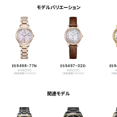
強制受信機能
モデルバリエーション
パーペチュアルカレンダー
日付表示
ダイレクトフライト
ワールドタイム機能(24時差)
サマータイム機能
パーフェックス(JIS1種耐磁、衝撃検知機
能、針自動補正機能)
シンプルアジャスト
原産国
日本製
ES9498-77N
ES9497-02D
ES9
￥148,500
￥99,000
￥
(税抜価格￥135,000)
(税抜価格￥90,000)
(税抜
メーカー保証
国際保証3年間(購入後1年以内にMY
CITIZENご登録で国内保証5年間)
関連モデル