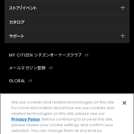
ストア/イベント
カタログ
サポート
MY CITIZEN シチズンオーナーズクラブ
メールマガジン登録
GLOBAL
facebook
instagram
twitter
yout
We use cookies and related technologies on this site.
For more information about how we use cookies and
related technologies on this site, please see our
Privacy Policy
. Before continuing to browse this site,
企業情報
ご利用規約
please review your cookie settings and confirm your
selection. You can change them at any time by
プライバシーポリシー
Cookies Settings