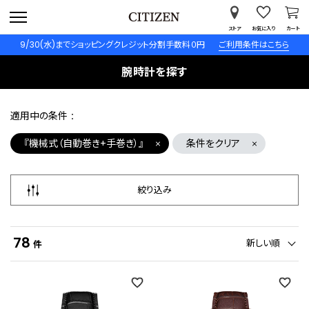
ストア
お気に入り
カート
9/30(水)までショッピングクレジット分割手数料０円
ご利用条件はこちら
腕時計を探す
適用中の条件
『機械式（自動巻き+手巻き）』
条件をクリア
絞り込み
78
新しい順
件