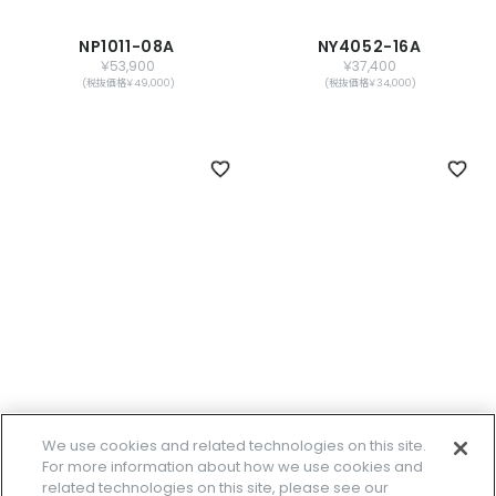
NP1011-08A
NY4052-16A
￥53,900
￥37,400
(税抜価格￥49,000)
(税抜価格￥34,000)
限定モデル
NY4050-11L
We use cookies and related technologies on this site.
￥35,200
NC0210-11A
For more information about how we use cookies and
(税抜価格￥32,000)
￥1,540,000
related technologies on this site, please see our
(税抜価格￥1,400,000)