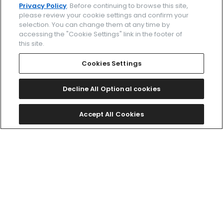
Privacy Policy
. Before continuing to browse this site,
please review your cookie settings and confirm your
selection. You can change them at any time by
accessing the "Cookie Settings" link in the footer of
this site.
Cookies Settings
Decline All Optional cookies
Accept All Cookies
限定モデル
NB1054-58E
￥88,000
NC2990-94A
(税抜価格￥80,000)
￥1,100,000
(税抜価格￥1,000,000)