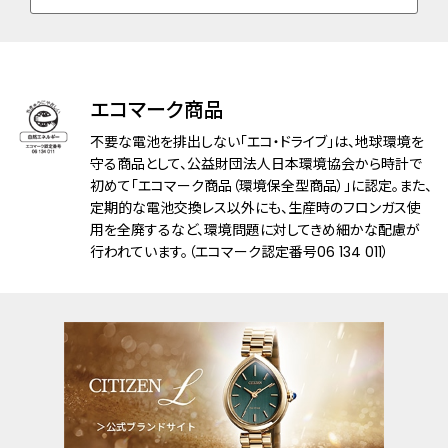
デザイン特徴
文字板部品：再生素材
文字板：ダイヤモンド入
りゅうず：ガラスセラミックス(ブルー色)入
エコマーク商品
機能
充電警告機能
過充電防止機能
不要な電池を排出しない「エコ・ドライブ」は、地球環境を
フル充電時約7ヶ月可動
守る商品として、公益財団法人日本環境協会から時計で
初めて「エコマーク商品（環境保全型商品）」に認定。また、
定期的な電池交換レス以外にも、生産時のフロンガス使
メーカー保証
国際保証3年間(購入後1年以内にMY
用を全廃するなど、環境問題に対してきめ細かな配慮が
CITIZENご登録で国内保証5年間)
行われています。（エコマーク認定番号06 134 011）