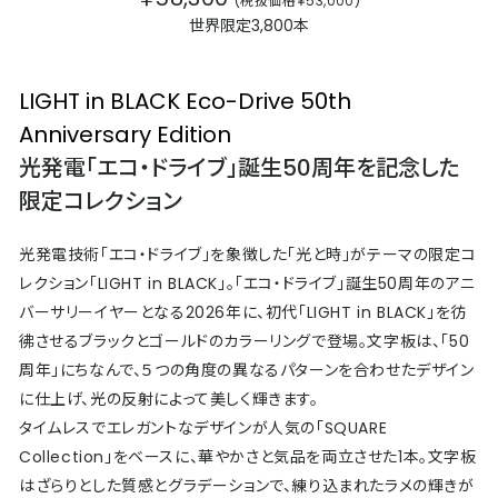
(税抜価格￥53,000)
世界限定3,800本
LIGHT in BLACK Eco-Drive 50th
Anniversary Edition
光発電「エコ・ドライブ」誕生50周年を記念した
限定コレクション
光発電技術「エコ・ドライブ」を象徴した「光と時」がテーマの限定コ
レクション「LIGHT in BLACK」。「エコ・ドライブ」誕生50周年のアニ
バーサリーイヤーとなる2026年に、初代「LIGHT in BLACK」を彷
彿させるブラックとゴールドのカラーリングで登場。文字板は、「50
周年」にちなんで、５つの角度の異なるパターンを合わせたデザイン
に仕上げ、光の反射によって美しく輝きます。
タイムレスでエレガントなデザインが人気の「SQUARE
Collection」をベースに、華やかさと気品を両立させた1本。文字板
はざらりとした質感とグラデーションで、練り込まれたラメの輝きが