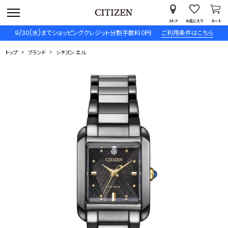
ストア
お気に入り
カート
9/30(水)までショッピングクレジット分割手数料０円
ご利用条件はこちら
トップ
ブランド
シチズン エル