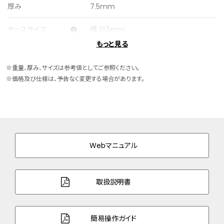
厚み
7.5mm
ケースサイズ
横 21.5mm
もっと見る
ケース素材
ステンレス
※重量、厚み、サイズは参考値としてご参照ください。
ケース表面処理
めっき(グレー色)
※価格及び仕様は、予告なく変更する場合があります。
バンド素材・タイプ
ステンレス
両プッシュ観音開きタイプ
バンド幅
16.0mm
Webマニュアル
バンド調整可能サイ
130～185mm
ズ
取扱説明書
ガラス
カーブカットサファイアガラス
防水性能
5気圧防水
簡易操作ガイド