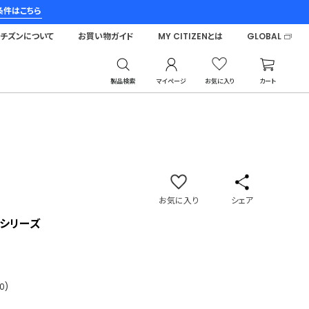
条件はこちら
シチズンについて
お買い物ガイド
MY CITIZENとは
GLOBAL
製品検索
マイページ
お気に入り
カート
サ
お気に入り
シェア
™シリーズ
0)