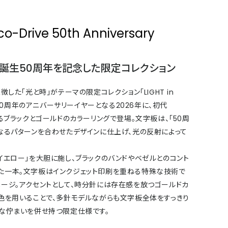
co-Drive 50th Anniversary
」誕生50周年を記念した限定コレクション
徴した「光と時」がテーマの限定コレクション「LIGHT in
誕生50周年のアニバーサリーイヤーとなる2026年に、初代
彷彿させるブラックとゴールドのカラーリングで登場。文字板は、「50周
なるパターンを合わせたデザインに仕上げ、光の反射によって
イエロー」を大胆に施し、ブラックのバンドやベゼルとのコント
た一本。文字板はインクジェット印刷を重ねる特殊な技術で
ージ。アクセントとして、時分針には存在感を放つゴールドカ
ク色を用いることで、多針モデルながらも文字板全体をすっきり
クな佇まいを併せ持つ限定仕様です。