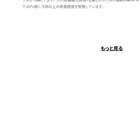
て40%軽く、5倍以上の表面硬度を実現しています。
いつでも正確な時刻を刻み続ける
10万年に1秒の誤差と言われる原子時計をもとに送信される標準電波を受
もっと見る
の世界4エリアで自動的に時刻やカレンダーを修正します。
２ステップで世界中の時刻を表示
『ダイレクトフライト』機能を搭載。簡単な操作で海外の現地時刻に合わせ
反射を抑えて、文字板を見やすく
光の透過率を高めて、光の反射を抑えることで文字板を見やすくするガラス
ィング』。公園やビーチなど陽の当たる場所でも、まるでガラスが存在して
取ることができます。