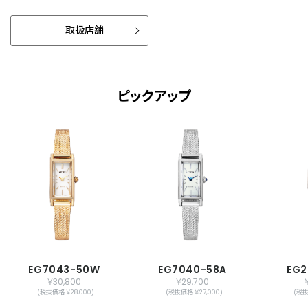
取扱店舗
ピックアップ
EG7043-50W
EG7040-58A
EG2
￥30,800
￥29,700
(税抜価格 ￥28,000)
(税抜価格 ￥27,000)
(税抜