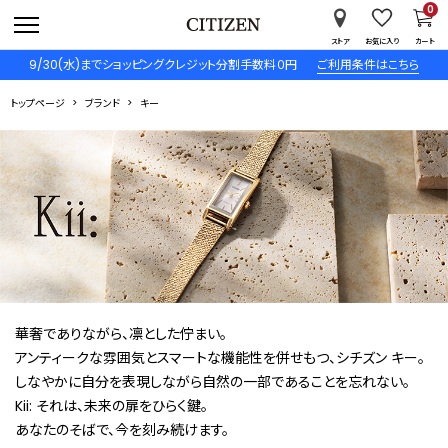
0
ストア
お気に入り
カート
9/30(水)までショッピングクレジット分割手数料０円
ご利用条件はこちら
トップページ
ブランド
キー
華奢でありながら、凛とした佇まい。
アンティークな雰囲気とスマートな機能性を併せもつ、シチズン キー。
しなやかに自分を表現しながら自然の一部であることを忘れない。
Kii: それは、未来の扉をひらく鍵。
あなたのそばで、今を刻み続けます。