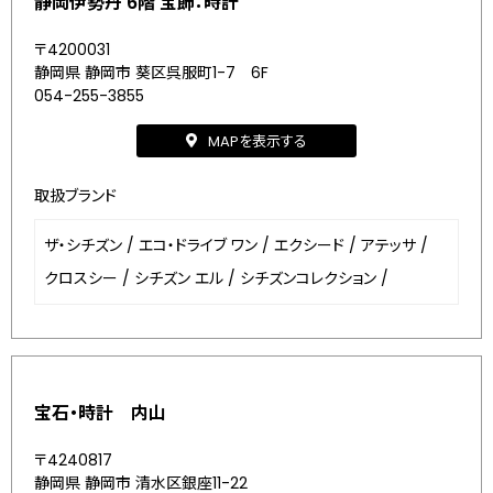
静岡伊勢丹 6階 宝飾：時計
〒4200031
静岡県 静岡市 葵区呉服町1-7 6F
054-255-3855
MAPを表示する
取扱ブランド
ザ・シチズン
/
エコ・ドライブ ワン
/
エクシード
/
アテッサ
/
クロスシー
/
シチズン エル
/
シチズンコレクション
/
宝石・時計 内山
〒4240817
静岡県 静岡市 清水区銀座11-22