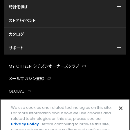
時計を探す
ストア/イベント
カタログ
サポート
MY CITIZEN シチズンオーナーズクラブ
メールマガジン登録
GLOBAL
facebook
instagram
twitter
yout
We use cookies and related technologies on this site.
For more information about how we use cookies and
related technologies on this site, please see our
Privacy Policy
. Before continuing to browse this site,
please review your cookie settings and confirm your