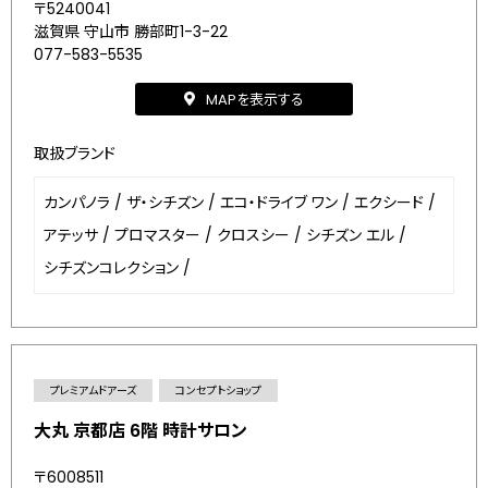
〒5240041
滋賀県 守山市 勝部町1-3-22
077-583-5535
MAPを表示する
取扱ブランド
カンパノラ
/
ザ・シチズン
/
エコ・ドライブ ワン
/
エクシード
/
アテッサ
/
プロマスター
/
クロスシー
/
シチズン エル
/
シチズンコレクション
/
プレミアムドアーズ
コンセプトショップ
大丸 京都店 6階 時計サロン
〒6008511