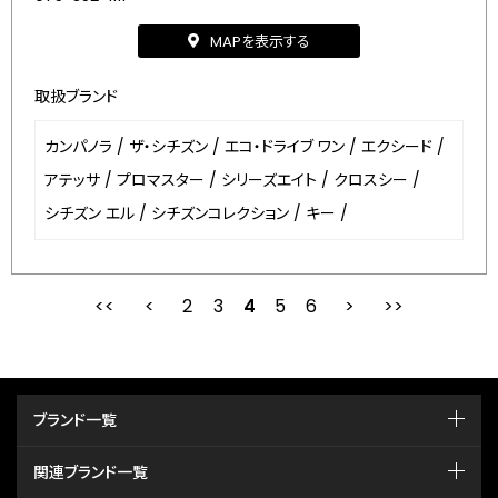
MAPを表示する
取扱ブランド
カンパノラ
/
ザ・シチズン
/
エコ・ドライブ ワン
/
エクシード
/
アテッサ
/
プロマスター
/
シリーズエイト
/
クロスシー
/
シチズン エル
/
シチズンコレクション
/
キー
/
2
3
最初
4
前
5
6
次
ブランド一覧
関連ブランド一覧