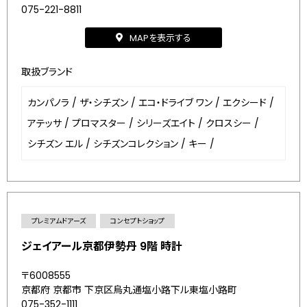
075-221-8811
MAPを表示する
取扱ブランド
カンパノラ
/
ザ・シチズン
/
エコ・ドライブ ワン
/
エクシード
/
アテッサ
/
プロマスター
/
シリーズエイト
/
クロスシー
/
シチズン エル
/
シチズンコレクション
/
キー
/
プレミアムドアーズ
コンセプトショップ
ジェイアール京都伊勢丹 9階 時計
〒6008555
京都府 京都市 下京区烏丸通塩小路下ル東塩小路町
075-352-1111