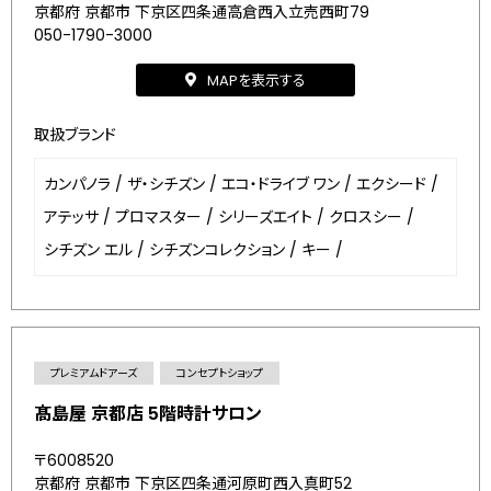
京都府 京都市 下京区四条通高倉西入立売西町79
050-1790-3000
MAPを表示する
取扱ブランド
カンパノラ
/
ザ・シチズン
/
エコ・ドライブ ワン
/
エクシード
/
アテッサ
/
プロマスター
/
シリーズエイト
/
クロスシー
/
シチズン エル
/
シチズンコレクション
/
キー
/
プレミアムドアーズ
コンセプトショップ
髙島屋 京都店 5階時計サロン
〒6008520
京都府 京都市 下京区四条通河原町西入真町52