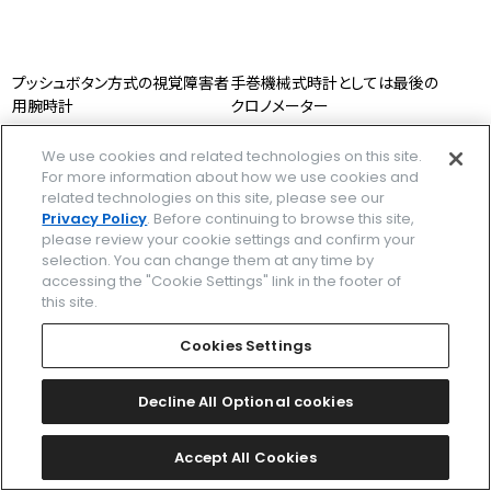
プッシュボタン方式の視覚障害者
手巻機械式時計としては最後の
用腕時計
クロノメーター
We use cookies and related technologies on this site.
For more information about how we use cookies and
related technologies on this site, please see our
Privacy Policy
. Before continuing to browse this site,
please review your cookie settings and confirm your
selection. You can change them at any time by
accessing the "Cookie Settings" link in the footer of
this site.
Cookies Settings
Decline All Optional cookies
Accept All Cookies