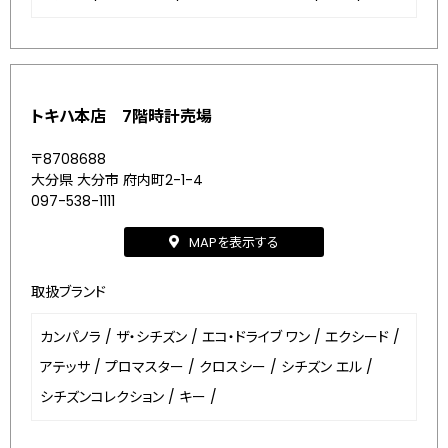
トキハ本店 7階時計売場
〒8708688
大分県 大分市 府内町2-1-4
097-538-1111
MAPを表示する
取扱ブランド
カンパノラ
/
ザ・シチズン
/
エコ・ドライブ ワン
/
エクシード
/
アテッサ
/
プロマスター
/
クロスシー
/
シチズン エル
/
シチズンコレクション
/
キー
/