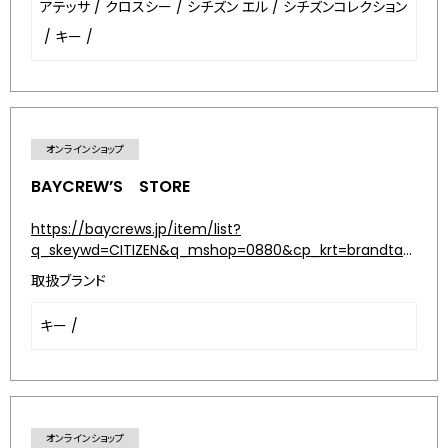
アテッサ
/
クロスシー
/
シチズン エル
/
シチズンコレクション
/
キー
/
オンラインショップ
BAYCREW’S STORE
https://baycrews.jp/item/list?
q_skeywd=CITIZEN&q_mshop=0880&cp_krt=brandtag_hirob
取扱ブランド
キー
/
オンラインショップ