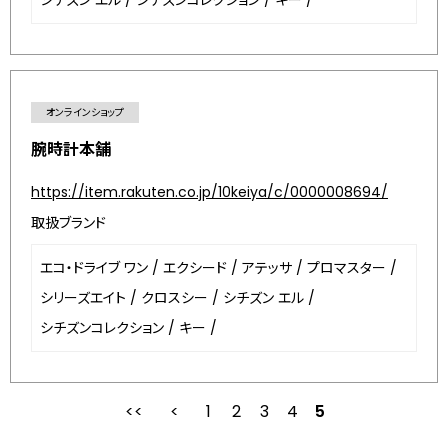
シチズン エル
/
シチズンコレクション
/
キー
/
オンラインショップ
腕時計本舗
https://item.rakuten.co.jp/10keiya/c/0000008694/
取扱ブランド
エコ・ドライブ ワン
/
エクシード
/
アテッサ
/
プロマスター
/
シリーズエイト
/
クロスシー
/
シチズン エル
/
シチズンコレクション
/
キー
/
1
2
最初
3
前
4
5