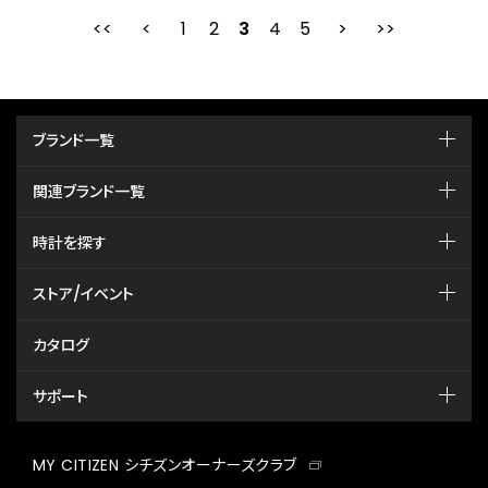
1
2
最初
3
前
4
5
次
ブランド一覧
関連ブランド一覧
時計を探す
ストア/イベント
カタログ
サポート
MY CITIZEN シチズンオーナーズクラブ