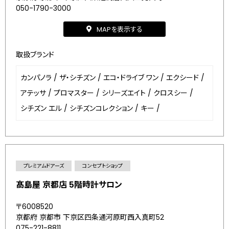
050-1790-3000
MAPを表示する
取扱ブランド
カンパノラ
/
ザ・シチズン
/
エコ・ドライブ ワン
/
エクシード
/
アテッサ
/
プロマスター
/
シリーズエイト
/
クロスシー
/
シチズン エル
/
シチズンコレクション
/
キー
/
プレミアムドアーズ
コンセプトショップ
髙島屋 京都店 5階時計サロン
〒6008520
京都府 京都市 下京区四条通河原町西入真町52
075-221-8811