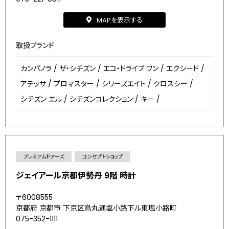
MAPを表示する
取扱ブランド
カンパノラ
/
ザ・シチズン
/
エコ・ドライブ ワン
/
エクシード
/
アテッサ
/
プロマスター
/
シリーズエイト
/
クロスシー
/
シチズン エル
/
シチズンコレクション
/
キー
/
プレミアムドアーズ
コンセプトショップ
ジェイアール京都伊勢丹 9階 時計
〒6008555
京都府 京都市 下京区烏丸通塩小路下ル東塩小路町
075-352-1111