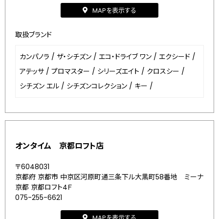
MAPを表示する
取扱ブランド
カンパノラ
/
ザ・シチズン
/
エコ・ドライブ ワン
/
エクシード
/
アテッサ
/
プロマスター
/
シリーズエイト
/
クロスシー
/
シチズン エル
/
シチズンコレクション
/
キー
/
オンタイム 京都ロフト店
〒6048031
京都府 京都市 中京区河原町通三条下ル大黒町58番地 ミーナ
京都 京都ロフト4Ｆ
075-255-6621
MAPを表示する