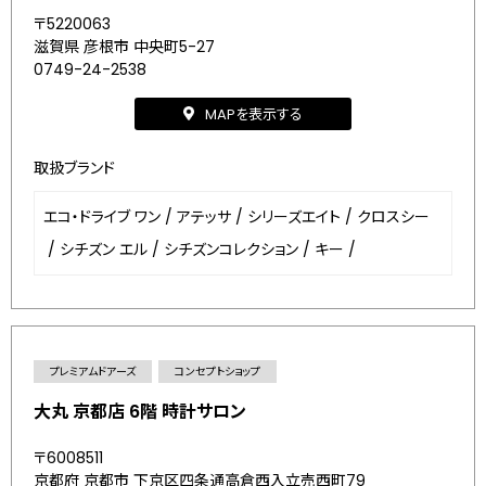
〒5220063
滋賀県 彦根市 中央町5-27
0749-24-2538
MAPを表示する
取扱ブランド
エコ・ドライブ ワン
/
アテッサ
/
シリーズエイト
/
クロスシー
/
シチズン エル
/
シチズンコレクション
/
キー
/
プレミアムドアーズ
コンセプトショップ
大丸 京都店 6階 時計サロン
〒6008511
京都府 京都市 下京区四条通高倉西入立売西町79