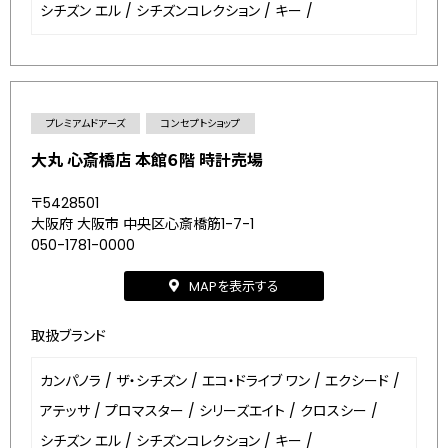
シチズン エル
/
シチズンコレクション
/
キー
/
プレミアムドアーズ
コンセプトショップ
大丸 心斎橋店 本館６階 時計売場
〒5428501
大阪府 大阪市 中央区心斎橋筋1-7-1
050-1781-0000
MAPを表示する
取扱ブランド
カンパノラ
/
ザ・シチズン
/
エコ・ドライブ ワン
/
エクシード
/
アテッサ
/
プロマスター
/
シリーズエイト
/
クロスシー
/
シチズン エル
/
シチズンコレクション
/
キー
/