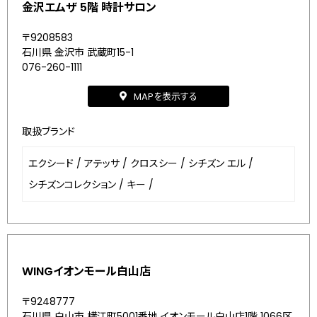
金沢エムザ 5階 時計サロン
〒9208583
石川県 金沢市 武蔵町15-1
076-260-1111
MAPを表示する
取扱ブランド
エクシード
/
アテッサ
/
クロスシー
/
シチズン エル
/
シチズンコレクション
/
キー
/
WINGイオンモール白山店
〒9248777
石川県 白山市 横江町5001番地 イオンモール白山店1階 1066区