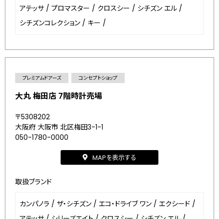
アテッサ
/
プロマスター
/
クロスシー
/
シチズン エル
/
シチズンコレクション
/
キー
/
プレミアムドアーズ
コンセプトショップ
大丸 梅田店 7階時計売場
〒5308202
大阪府 大阪市 北区梅田3-1-1
050-1780-0000
MAPを表示する
取扱ブランド
カンパノラ
/
ザ・シチズン
/
エコ・ドライブ ワン
/
エクシード
/
アテッサ
/
シリーズエイト
/
クロスシー
/
シチズン エル
/