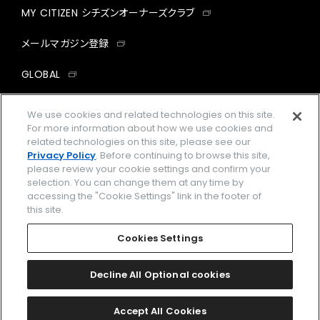
MY CITIZEN シチズンオーナーズクラブ
メールマガジン登録
GLOBAL
facebook
instagram
twitter
yout
We use cookies and related technologies on this site.
For more information about how we use cookies and
related technologies on this site, please see our
Privacy Policy
. Before continuing to browse this site,
please review your cookie settings and confirm your
企業情報
ご利用規約
selection. You can change them at any time by
accessing the "Cookie Settings" link in the footer of
プライバシーポリシー
Cookies Settings
this site.
特定商取引法に基づく表示
Cookies Settings
Amazon PayはAmazon.com, Inc.またはその関連会社の商標です。
楽天ペイは楽天株式会社の登録商標です。
Decline All Optional cookies
©
2026 CITIZEN WATCH CO., LTD.
Accept All Cookies