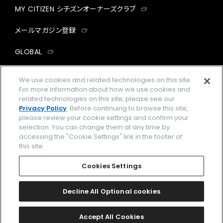
MY CITIZEN シチズンオーナーズクラブ
メールマガジン登録
GLOBAL
facebook
instagram
twitter
yout
We use cookies and related technologies on this site.
For more information about how we use cookies and
related technologies on this site, please see our
Privacy Policy
. Before continuing to browse this site,
please review your cookie settings and confirm your
企業情報
ご利用規約
selection. You can change them at any time by
accessing the "Cookie Settings" link in the footer of
プライバシーポリシー
Cookies Settings
this site.
特定商取引法に基づく表示
Cookies Settings
Amazon PayはAmazon.com, Inc.またはその関連会社の商標です。
楽天ペイは楽天株式会社の登録商標です。
Decline All Optional cookies
©
2026 CITIZEN WATCH CO., LTD.
Accept All Cookies