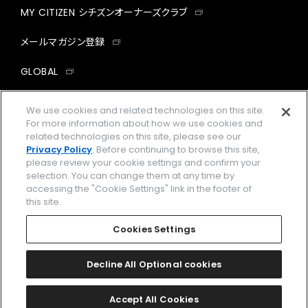
MY CITIZEN シチズンオーナーズクラブ
メールマガジン登録
GLOBAL
facebook
instagram
twitter
yout
We use cookies and related technologies on this site.
For more information about how we use cookies and
related technologies on this site, please see our
Privacy Policy
. Before continuing to browse this site,
please review your cookie settings and confirm your
企業情報
ご利用規約
selection. You can change them at any time by
accessing the "Cookie Settings" link in the footer of
プライバシーポリシー
Cookies Settings
this site.
特定商取引法に基づく表示
Cookies Settings
Amazon PayはAmazon.com, Inc.またはその関連会社の商標です。
楽天ペイは楽天株式会社の登録商標です。
Decline All Optional cookies
©
2026 CITIZEN WATCH CO., LTD.
Accept All Cookies