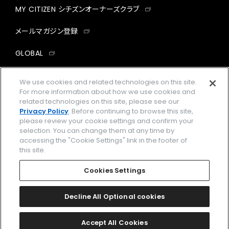
MY CITIZEN シチズンオーナーズクラブ
メールマガジン登録
GLOBAL
facebook
instagram
twitter
yout
We use cookies and related technologies on this site.
For more information about how we use cookies and
related technologies on this site, please see our
Privacy Policy
. Before continuing to browse this site,
please review your cookie settings and confirm your
企業情報
ご利用規約
selection. You can change them at any time by
accessing the "Cookie Settings" link in the footer of
プライバシーポリシー
Cookies Settings
this site.
特定商取引法に基づく表示
Cookies Settings
Amazon PayはAmazon.com, Inc.またはその関連会社の商標です。
楽天ペイは楽天株式会社の登録商標です。
Decline All Optional cookies
©
2026 CITIZEN WATCH CO., LTD.
Accept All Cookies