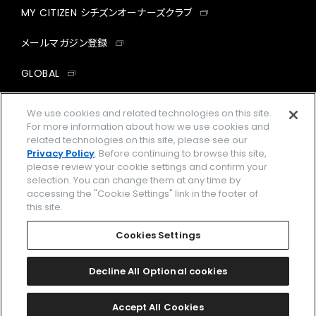
MY CITIZEN シチズンオーナーズクラブ
メールマガジン登録
GLOBAL
facebook
instagram
twitter
yout
We use cookies and related technologies on this site.
For more information about how we use cookies and
related technologies on this site, please see our
Privacy Policy
. Before continuing to browse this site,
please review your cookie settings and confirm your
企業情報
ご利用規約
selection. You can change them at any time by
accessing the "Cookie Settings" link in the footer of
プライバシーポリシー
Cookies Settings
this site.
特定商取引法に基づく表示
Cookies Settings
Amazon PayはAmazon.com, Inc.またはその関連会社の商標です。
楽天ペイは楽天株式会社の登録商標です。
Decline All Optional cookies
©
2026 CITIZEN WATCH CO., LTD.
Accept All Cookies