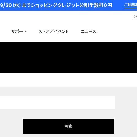
6/9/30（水）までショッピングクレジット分割手数料０円
ご利用
サポート
ストア／イベント
ニュース