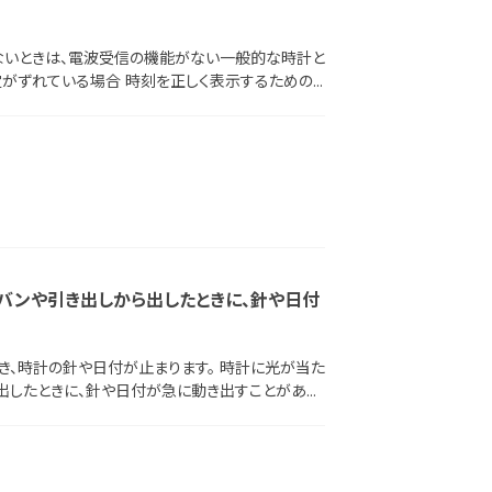
定がずれている場合 時刻を正しく表示するための
れてしまう場合がございます。 なお、下記の操作
波の受信方法 ・電波を受信していないときの精度
バンや引き出しから出したときに、針や日付
、時計の針や日付が止まります。 時計に光が当た
出したときに、針や日付が急に動き出すことがあり