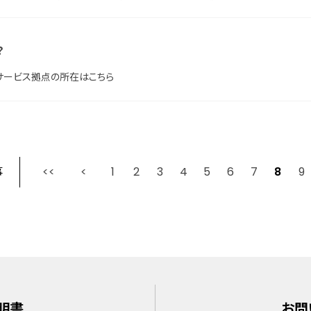
？
サービス拠点の所在はこちら
事
1
2
最初
3
前
4
5
6
7
8
9
明書
お問