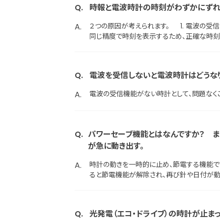
時報と電波時計の時刻がわずかにずれ
２つの原因が考えられます。 1. 電波の受信ができていない場合 電波の受信操作を行ってください。 電波を受信していないときは、電波受信の機能がない一般的な時計と
同じ精度で時刻を表示するため、正確な時刻
設定（基準位置の設定）を行ってください。
や仕様は製品によって異なるため、詳しくは
・基準位置の設定方法 取扱説明書はこちら
電波を受信しないと電波時計はどうな
電波の受信機能がない時計として、問題なく
パワーセーブ機能とはなんですか？ ま
が急に動き出す。
時計の動きを一時的に止め、節電する機能で
ると節電機能が解除され、再び針や日付が動
ます。
光発電（エコ・ドライブ）の時計が止まっ