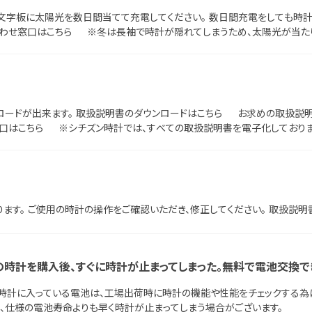
文字板に太陽光を数日間当てて充電してください。 数日間充電をしても時
合わせ窓口はこちら ※冬は長袖で時計が隠れてしまうため、太陽光が当たり
電が完了する時間は製品によって異なります。詳しくは取扱説明書をご確認く
ンロードが出来ます。 取扱説明書のダウンロードはこちら お求めの取扱説
窓口はこちら ※シチズン時計では、すべての取扱説明書を電子化しておりま
ます。 ご使用の時計の操作をご確認いただき、修正してください。 取扱説明
の時計を購入後、すぐに時計が止まってしまった。無料で電池交換で
に時計に入っている電池は、工場出荷時に時計の機能や性能をチェックする為
、仕様の電池寿命よりも早く時計が止まってしまう場合がございます。