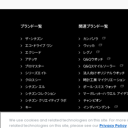
ブランド一覧
関連ブランド一覧
ザ・シチズン
カンパノラ
エコ・ドライブ ワン
ウィッカ
エクシード
レグノ
アテッサ
Q&Qウオッチ
プロマスター
Q&Qスマイルソーラー
シリーズエイト
法人向けオリジナルウオッチ
クロスシー
時計工房 マイクリエーション
シチズン エル
ポール・スミス ウォッチ
シチズンコレクション
マーガレット・ハウエル アイデ
シチズン クリエイティブ ラボ
チャンピオン
キー
インディペンデント
FTS（カスタマイズ腕時計）
We use cookies and related technologies on this site. For mor
related technologies on this site, please see our
Privacy Policy