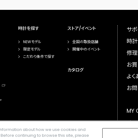
時計を探す
ストア/イベント
サポ
時計
NEWモデル
全国の取扱店舗
限定モデル
開催中のイベント
修理
こだわり条件で探す
お買
カタログ
よく
お問
ア
MY
メー
e information about how we use cookies and
GLO
. Before continuing to browse this site, please